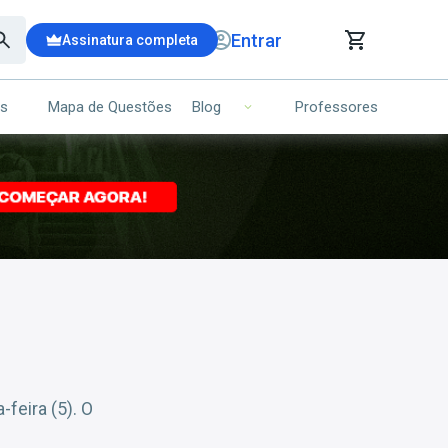
Entrar
Assinatura completa
is
Mapa de Questões
Professores
Blog
RRINHO DE COMPRAS
NS (00)
Ops!
Seu carrinho ainda está vazio.
Voltar para a loja
feira (5). O