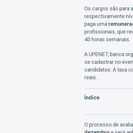
Os cargos são para a
respectivamente nív
paga uma
remuneraç
profissionais, que 
40 horas semanais.
A UPENET, banca orga
se cadastrar no eve
candidatos. A taxa c
reais.
Índice
O processo de avalia
dezembro
e será ap