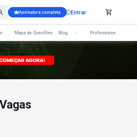
Entrar
Assinatura completa
is
Mapa de Questões
Professores
Blog
RRINHO DE COMPRAS
NS (00)
Ops!
Seu carrinho ainda está vazio.
Voltar para a loja
 Vagas