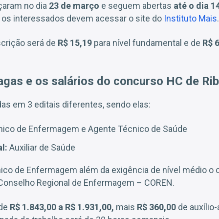
çaram no dia
23 de março
e seguem abertas
até o dia 1
ar, os interessados devem acessar o site do
Instituto Mais
.
nscrição será de
R$ 15,19
para nível fundamental e de
R$ 
agas e os salários do concurso HC de Rib
as em 3 editais diferentes, sendo elas:
ico de Enfermagem e Agente Técnico de Saúde
l:
Auxiliar de Saúde
nico de Enfermagem além da exigência de nível médio o 
o Conselho Regional de Enfermagem – COREN.
 de
R$ 1.843,00 a R$ 1.931,00,
mais
R$ 360,00
de auxílio