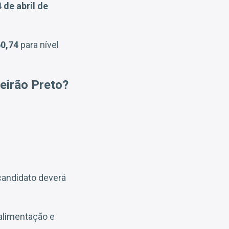
4 de abril de
60,74
para nível
eirão Preto?
candidato deverá
-alimentação e