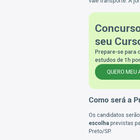
vale transporte. A j
Concurso
seu Curso
Prepare-se para o
estudos de 1h por
QUERO MEU 
Como será a P
Os candidatos serão
escolha
previstas pa
Preto/SP.