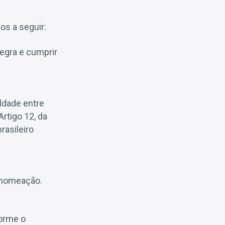
os a seguir:
tegra e cumprir
aldade entre
rtigo 12, da
rasileiro
a nomeação.
orme o