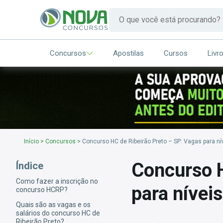
Concursos
Apostilas
Cursos
Livr
Início
>
Concursos
>
Concurso HC de Ribeirão Preto – SP: Vagas para n
Concurso H
Índice
Como fazer a inscrição no
para nívei
concurso HCRP?
Quais são as vagas e os
salários do concurso HC de
Ribeirão Preto?