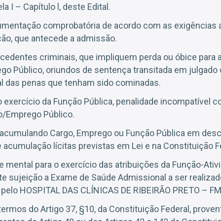
a I – Capítulo l, deste Edital.
umentação comprobatória de acordo com as exigências a
ão, que antecede a admissão.
ecedentes criminais, que impliquem perda ou óbice para 
ego Público, oriundos de sentença transitada em julgado
l das penas que tenham sido cominadas.
no exercício da Função Pública, penalidade incompatível 
o/Emprego Público.
 acumulando Cargo, Emprego ou Função Pública em des
acumulação lícitas previstas em Lei e na Constituição F
 e mental para o exercício das atribuições da Função-Ativ
 sujeição a Exame de Saúde Admissional a ser realizad
 pelo HOSPITAL DAS CLÍNICAS DE RIBEIRÃO PRETO – FM
termos do Artigo 37, §10, da Constituição Federal, prove