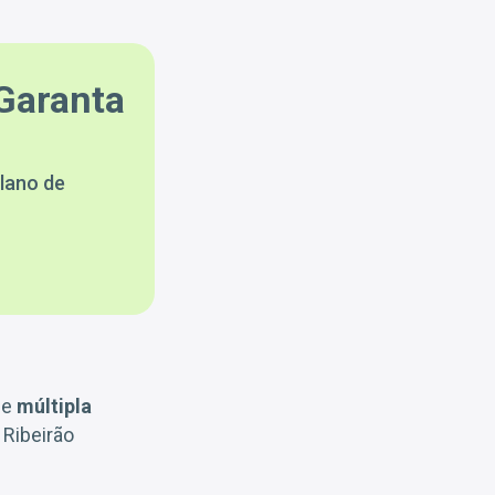
Garanta
lano de
de
múltipla
 Ribeirão