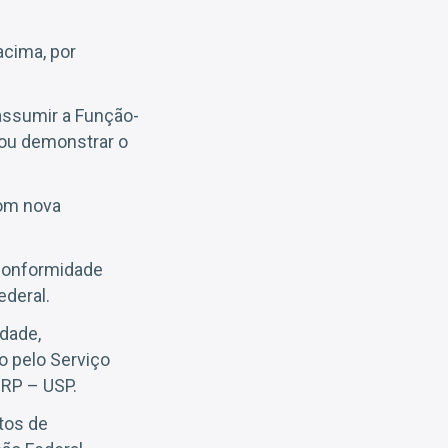
cima, por
assumir a Função-
 ou demonstrar o
com nova
conformidade
ederal.
idade,
o pelo Serviço
RP – USP.
ntos de