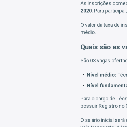
As inscrições come
2020
. Para particip
O valor da taxa de i
médio.
Quais são as v
São 03 vagas ofertad
Nível médio:
Técn
Nível fundamenta
Para o cargo de Téc
possuir Registro n
O salário inicial será