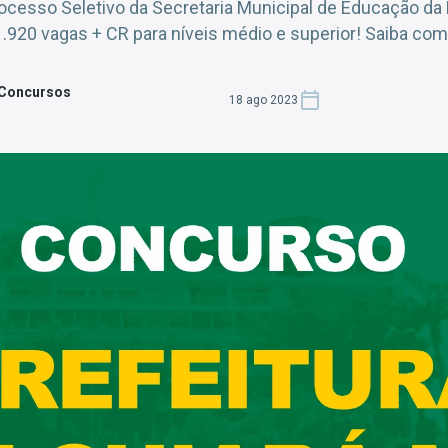
rocesso Seletivo da Secretaria Municipal de Educação da 
1.920 vagas + CR para níveis médio e superior! Saiba como
 Concursos
18 ago 2023