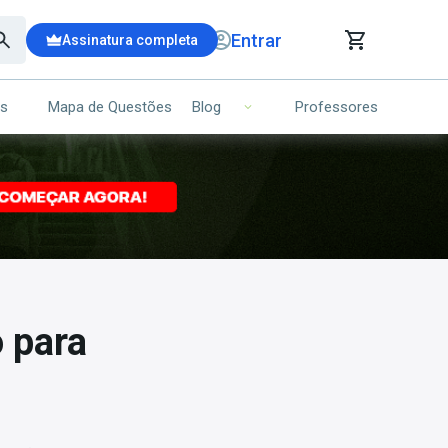
Entrar
Assinatura completa
is
Mapa de Questões
Professores
Blog
RRINHO DE COMPRAS
NS (00)
Ops!
Seu carrinho ainda está vazio.
Voltar para a loja
o para