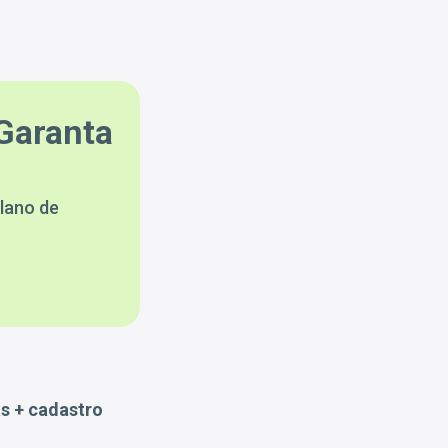
Garanta
lano de
s + cadastro