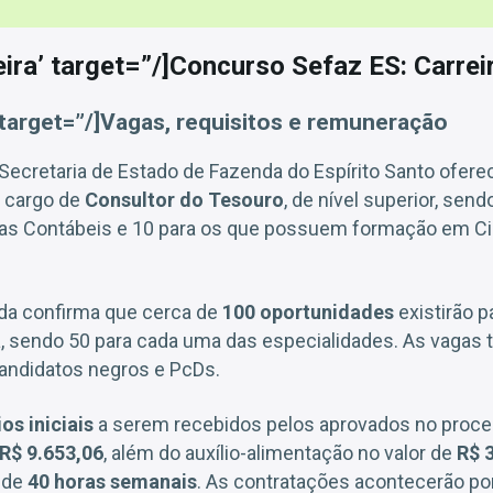
eira’ target=”/]Concurso Sefaz ES: Carrei
’ target=”/]Vagas, requisitos e remuneração
Secretaria de Estado de Fazenda do Espírito Santo ofer
 cargo de
Consultor do Tesouro
, de nível superior, send
as Contábeis e 10 para os que possuem formação em Ci
nda confirma que cerca de
100 oportunidades
existirão p
a
, sendo 50 para cada uma das especialidades. As vaga
andidatos negros e PcDs.
ios iniciais
a serem recebidos pelos aprovados no proce
R$ 9.653,06
, além do auxílio-alimentação no valor de
R$ 
o de
40 horas semanais
. As contratações acontecerão p