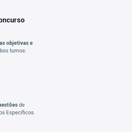
concurso
as objetivas e
ois turnos:
uestões
de
s Específicos.