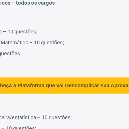
cos – todos os cargos
a – 10 questões;
o-Matemático – 10 questões;
 questões
heça a Plataforma que vai Descomplicar sua Aprova
eira/estatística – 10 questões;
 – 10 questões;