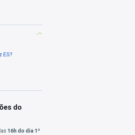
az ES?
ções do
 das
16h do dia 1º