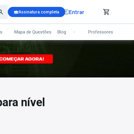
Entrar
Assinatura completa
is
Mapa de Questões
Professores
Blog
RRINHO DE COMPRAS
NS (00)
Ops!
Seu carrinho ainda está vazio.
Voltar para a loja
ara nível