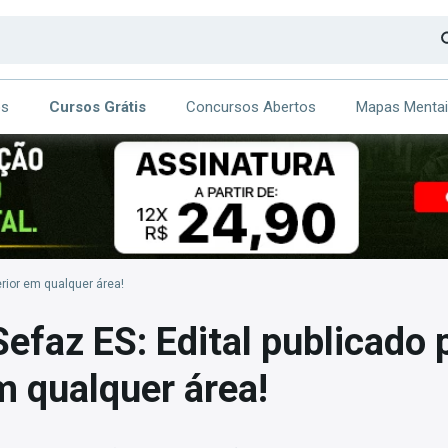
os
Cursos Grátis
Concursos Abertos
Mapas Menta
CA
ITE
erior em qualquer área!
efaz ES: Edital publicado p
m qualquer área!