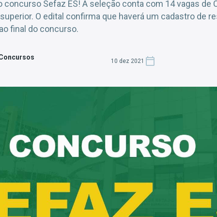
 do concurso Sefaz ES! A seleção conta com 14 vagas de 
 superior. O edital confirma que haverá um cadastro de r
ao final do concurso.
 Concursos
10 dez 2021