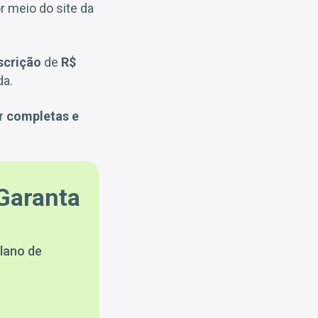
r meio do site da
scrição
de
R$
da.
er
completas e
Garanta
lano de