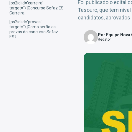
Foi publicado o edital
[ps2id id='carreira'
target=''/]Concurso Sefaz ES:
Tesouro, que tem nível
Carreira
candidatos, aprovados 
[ps2id id='provas'
target=''/]Como serão as
provas do concurso Sefaz
Por Equipe Nova
ES?
Redator