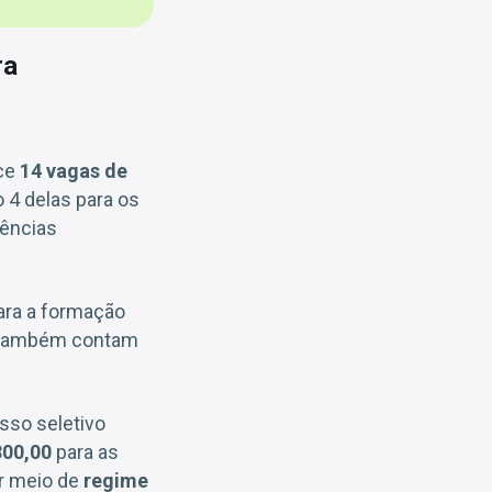
ra
ece
14 vagas de
o 4 delas para os
ências
ara a formação
s também contam
sso seletivo
300,00
para as
or meio de
regime