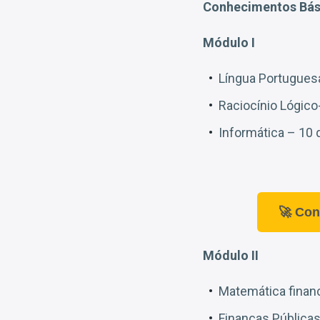
Conhecimentos Bási
Módulo I
Língua Portugues
Raciocínio Lógic
Informática – 10
🚀 Con
Módulo II
Matemática financ
Finanças Públicas