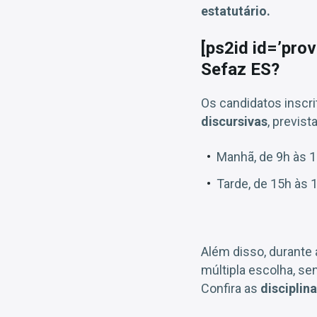
estatutário.
[ps2id id=’pro
Sefaz ES?
Os candidatos inscr
discursivas
, previs
Manhã, de 9h às 
Tarde, de 15h às 
Além disso, durante
múltipla escolha, s
Confira as
disciplin