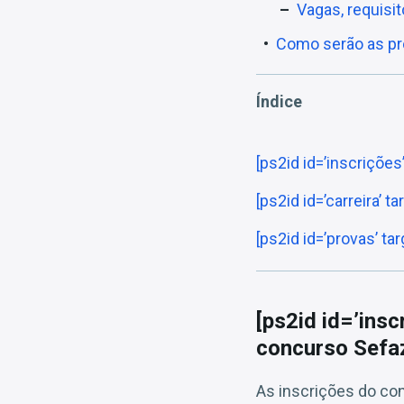
Vagas, requisi
Como serão as p
Índice
[ps2id id=’inscriçõe
[ps2id id=’carreira’ 
[ps2id id=’provas’ t
[ps2id id=’insc
concurso Sefa
As inscrições do con