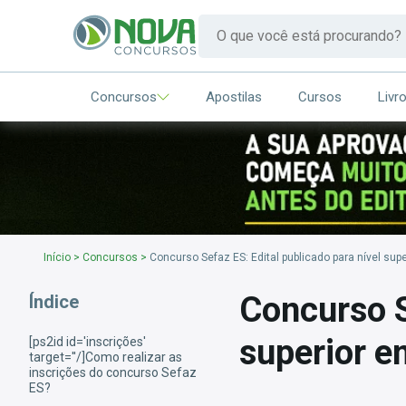
Concursos
Apostilas
Cursos
Livr
Início
>
Concursos
>
Concurso Sefaz ES: Edital publicado para nível sup
Concurso S
Índice
superior e
[ps2id id='inscrições'
target=''/]Como realizar as
inscrições do concurso Sefaz
ES?