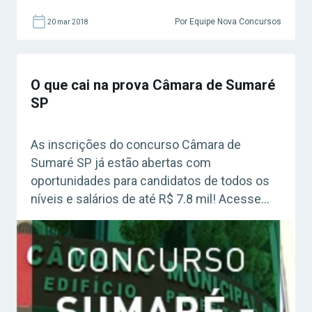
os salários chegam a R$ 7,8 mil! Acesse
agora o Curso Grátis INSS 2026! »Estude para
Por Equipe Nova Concursos
20 mar 2018
o Concurso Câmara de Sumaré e parcele seu
pagamento SEM JUROS!« Como se inscrever
para o Concurso Câmara de Sumaré – SP
O que cai na prova Câmara de Sumaré
O Instituto […]
SP
As inscrições do concurso Câmara de
Sumaré SP já estão abertas com
oportunidades para candidatos de todos os
níveis e salários de até R$ 7.8 mil! Acesse
agora o Curso Grátis INSS 2026! Saiba o que
estudar para a prova e garanta uma vagas.
Como fazer a inscrição? Os interessados
podem se inscrever até o […]