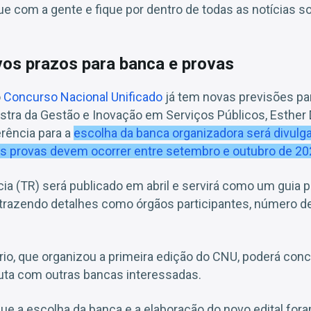
e com a gente e fique por dentro de todas as notícias so
os prazos para banca e provas
o
Concurso Nacional Unificado
já tem novas previsões par
istra da Gestão e Inovação em Serviços Públicos, Esthe
rência para a
escolha da banca organizadora será divulga
 as provas devem ocorrer entre setembro e outubro de 2
a (TR) será publicado em abril e servirá como um guia p
 trazendo detalhes como órgãos participantes, número d
io, que organizou a primeira edição do CNU, poderá con
uta com outras bancas interessadas.
que a escolha da banca e a elaboração do novo edital for