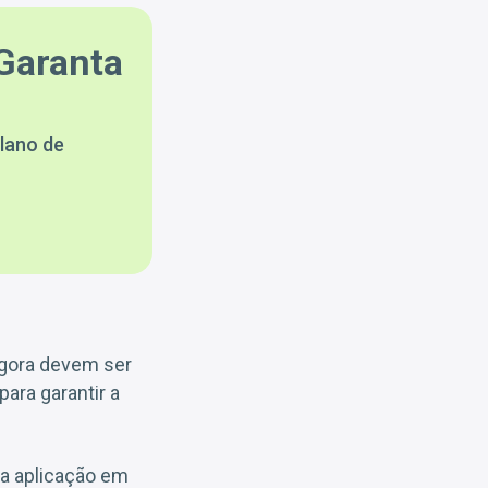
Garanta
lano de
agora devem ser
ara garantir a
r a aplicação em