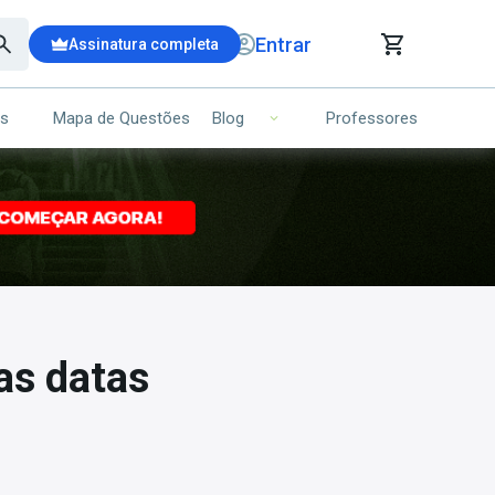
Entrar
Assinatura completa
is
Mapa de Questões
Professores
Blog
RRINHO DE COMPRAS
NS (00)
Ops!
Seu carrinho ainda está vazio.
Voltar para a loja
as datas