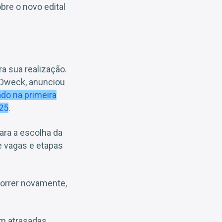
bre o novo edital
a sua realização.
r Dweck, anunciou
do na primeira
025
.
ara a escolha da
e vagas e etapas
correr novamente,
am atrasadas