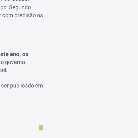
rço. Segundo
ir com precisão os
ste ano, os
, o governo
ril.
á ser publicado em