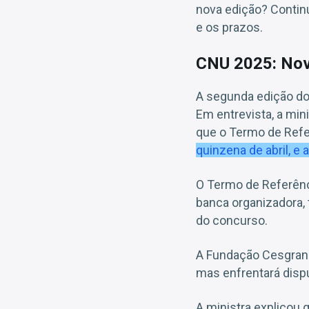
nova edição? Continu
e os prazos.
CNU 2025: Nov
A segunda edição d
Em entrevista, a min
que o Termo de Refe
quinzena de abril, e
O Termo de Referênci
banca organizadora,
do concurso.
A Fundação Cesgranr
mas enfrentará disp
A ministra explicou 