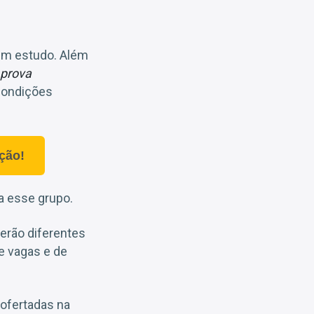
 em estudo. Além
 prova
condições
ção!
a esse grupo.
erão diferentes
e vagas e de
 ofertadas na