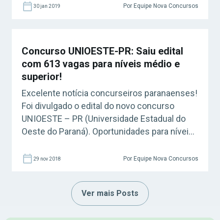
Por Equipe Nova Concursos
30 jan 2019
Concurso UNIOESTE-PR: Saiu edital
com 613 vagas para níveis médio e
superior!
Excelente notícia concurseiros paranaenses!
Foi divulgado o edital do novo concurso
UNIOESTE – PR (Universidade Estadual do
Oeste do Paraná). Oportunidades para níveis
médio e superior, com salários de até R$ 4,9
mil! Acesse agora o Curso Grátis INSS 2026!
Por Equipe Nova Concursos
29 nov 2018
Como fazer a inscrição do concurso? As
inscrições estarão disponíveis a partir das
Ver mais Posts
08h do […]