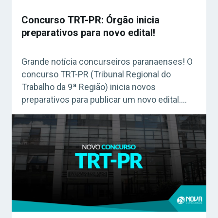
Concurso TRT-PR: Órgão inicia
preparativos para novo edital!
Grande notícia concurseiros paranaenses! O
concurso TRT-PR (Tribunal Regional do
Trabalho da 9ª Região) inicia novos
preparativos para publicar um novo edital.
Acesse agora o Curso Grátis INSS 2026!
Preparativos para um novo edital O concurso
TRT-PR prepara para a realização de um novo
certame. A criação de uma Comissão
Examinadora foi submetida ao julgamento […]