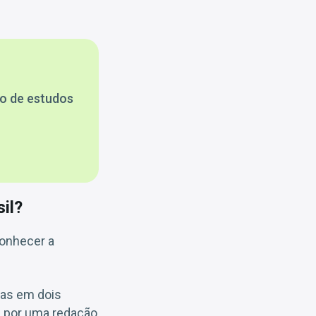
no de estudos
il?
conhecer a
idas em dois
m por uma redação