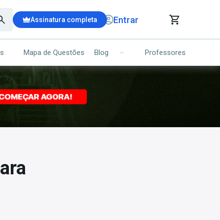
Entrar
Assinatura completa
is
Mapa de Questões
Professores
Blog
RRINHO DE COMPRAS
NS (00)
Ops!
Seu carrinho ainda está vazio.
Voltar para a loja
para