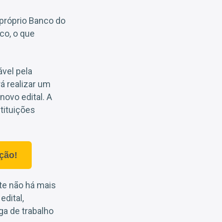
 próprio Banco do
co, o que
vel pela
á realizar um
ovo edital. A
tituições
ção!
te não há mais
dital,
a de trabalho