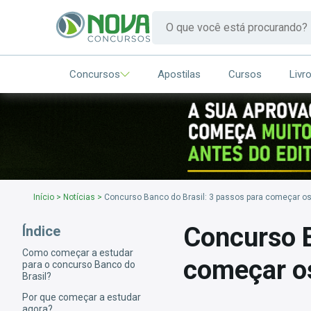
Concursos
Apostilas
Cursos
Livr
Início
>
Notícias
>
Concurso Banco do Brasil: 3 passos para começar os
Concurso B
Índice
Como começar a estudar
começar o
para o concurso Banco do
Brasil?
Por que começar a estudar
agora?