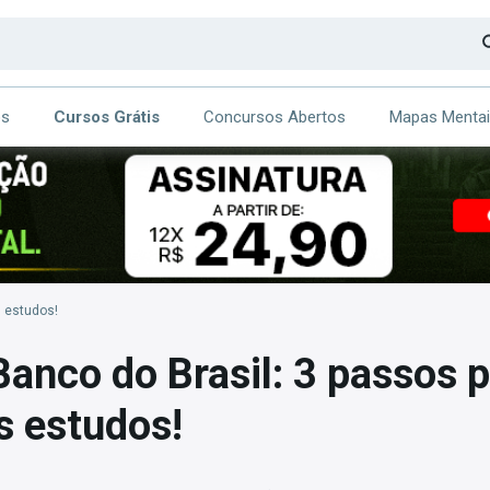
os
Cursos Grátis
Concursos Abertos
Mapas Menta
CA
ITE
 estudos!
anco do Brasil: 3 passos 
s estudos!