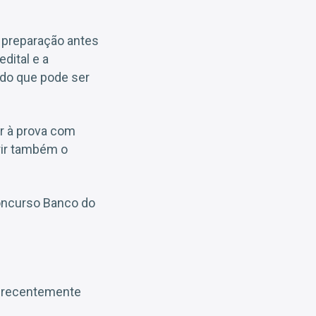
a preparação antes
dital e a
odo que pode ser
r à prova com
rir também o
concurso Banco do
o recentemente