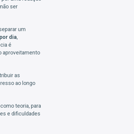
 não ser
 separar um
 por dia
,
cia é
 o aproveitamento
ribuir as
gresso ao longo
 como teoria, para
es e dificuldades