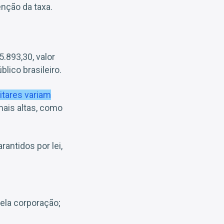
enção da taxa.
.893,30, valor
lico brasileiro.
litares variam
ais altas, como
antidos por lei,
ela corporação;