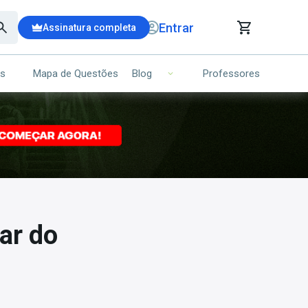
Entrar
Assinatura completa
is
Mapa de Questões
Professores
Blog
RRINHO DE COMPRAS
NS (00)
Ops!
Seu carrinho ainda está vazio.
Voltar para a loja
ar do