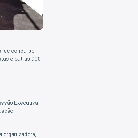
al de concurso
atas e outras 900
issão Executiva
ndação
a organizadora,