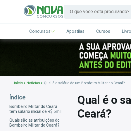
Concursos
Apostilas
Cursos
Livr
Início
>
Notícias
>
Qual é o salário de um Bombeiro Militar do Ceará?
Qual é o s
Índice
Bombeiro Militar do Ceará
Ceará?
tem salário inicial de R$ 5mil
Quais são as atribuições do
Bombeiro Militar do Ceará?