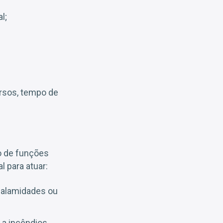
l;
ursos, tempo de
o de funções
 para atuar:
 calamidades ou
 a incêndios,