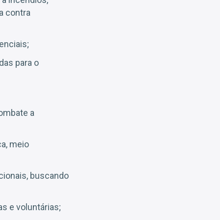
a contra
nciais;
das para o
combate a
a, meio
acionais, buscando
s e voluntárias;