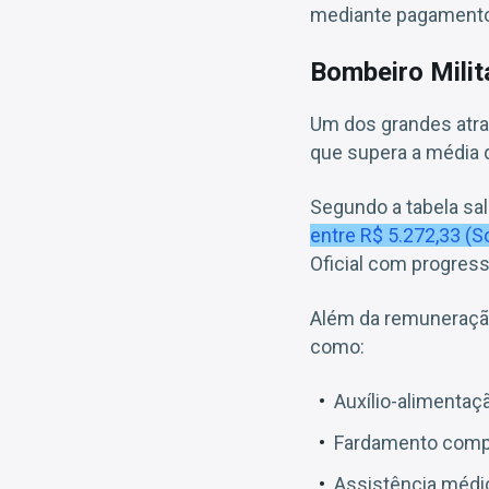
mediante pagamento d
Bombeiro Milita
Um dos grandes atrat
que supera a média d
Segundo a tabela sal
entre R$ 5.272,33 (So
Oficial com progress
Além da remuneração 
como:
Auxílio-alimentaç
Fardamento compl
Assistência médic