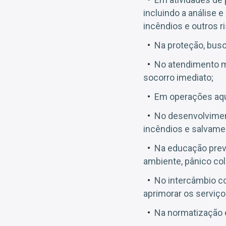
incluindo a análise 
incêndios e outros r
Na proteção, bus
No atendimento m
socorro imediato;
Em operações aquá
No desenvolvimen
incêndios e salvame
Na educação prev
ambiente, pânico col
No intercâmbio co
aprimorar os serviço
Na normatização e