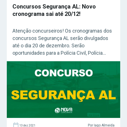
Concursos Segurança AL: Novo
cronograma sai até 20/12!
Atenção concurseiros! Os cronogramas dos
concursos Segurança AL serão divulgados
até o dia 20 de dezembro. Serão
oportunidades para a Polícia Civil, Polícia
Militar e Corpo de Bombeiros. Expectativa
é que os exames ocorram no primeiro
bimestre de 2022. Acesse agora o Curso
Grátis INSS 2026! Confira: Guia Definitivo
Plano de Estudos (Grátis) Concursos
Segurança AL: […]
Por Iago Almeida
13 dez 2021