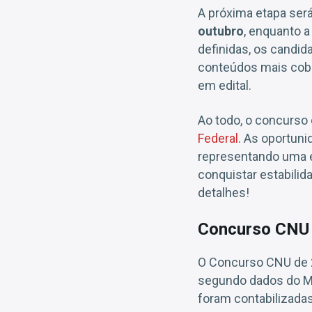
A próxima etapa será
outubro
, enquanto a
definidas, os candida
conteúdos mais cobra
em edital.
Ao todo, o concurso
Federal
. As oportuni
representando uma e
conquistar estabilid
detalhes!
Concurso CNU r
O Concurso CNU de 
segundo dados do Min
foram contabilizada