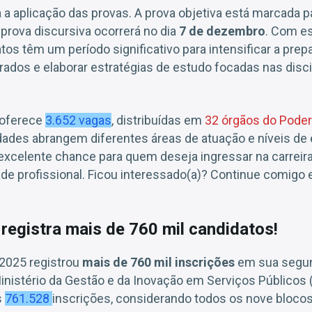
 a aplicação das provas. A prova objetiva está marcada p
 prova discursiva ocorrerá no dia
7 de dezembro
. Com e
tos têm um período significativo para intensificar a prep
dos e elaborar estratégias de estudo focadas nas disci
 oferece
3.652 vagas
, distribuídas em
32 órgãos do Poder
dades abrangem diferentes áreas de atuação e níveis de 
xcelente chance para quem deseja ingressar na carreira
ade profissional. Ficou interessado(a)? Continue comigo 
egistra mais de 760 mil candidatos!
2025 registrou
mais de 760 mil inscrições
em sua segun
istério da Gestão e da Inovação em Serviços Públicos (M
s
761.528
inscrições, considerando todos os nove bloco