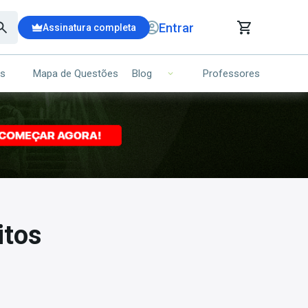
Entrar
Assinatura completa
is
Mapa de Questões
Professores
Blog
RRINHO DE COMPRAS
NS (00)
Ops!
Seu carrinho ainda está vazio.
Voltar para a loja
itos