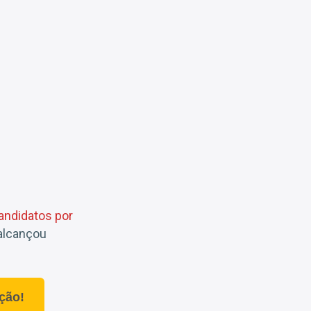
andidatos por
 alcançou
ção!