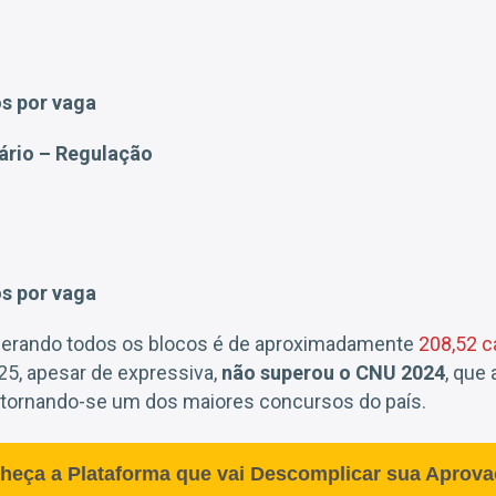
s por vaga
ário – Regulação
8
s por vaga
derando todos os blocos é de aproximadamente
208,52 c
025, apesar de expressiva,
não superou o CNU 2024
, que
, tornando-se um dos maiores concursos do país.
heça a Plataforma que vai Descomplicar sua Aprova