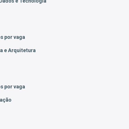
 Dados e Tecnologia
s por vaga
a e Arquitetura
s por vaga
ração
9