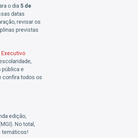
ara o dia
5 de
ssas datas
aração, revisar os
plinas previstas
 Executivo
escolaridade,
 pública e
e confira todos os
da edição,
GI). No total,
s temáticos!