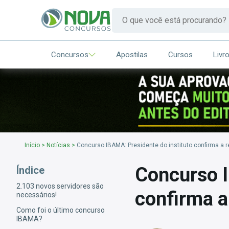
Concursos
Apostilas
Cursos
Livr
Início
>
Notícias
>
Concurso IBAMA: Presidente do instituto confirma a r
Concurso I
Índice
2.103 novos servidores são
confirma a
necessários!
Como foi o último concurso
IBAMA?