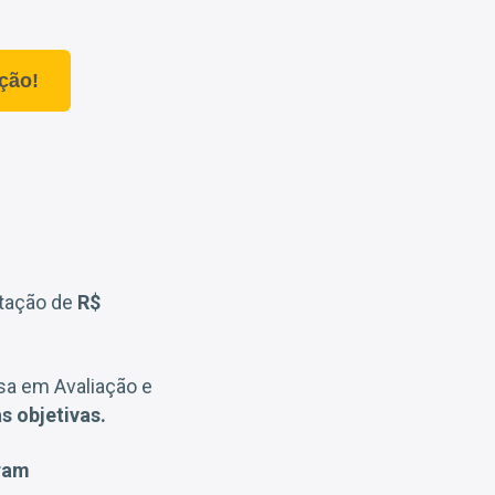
ção!
ntação de
R$
sa em Avaliação e
s objetivas.
ram