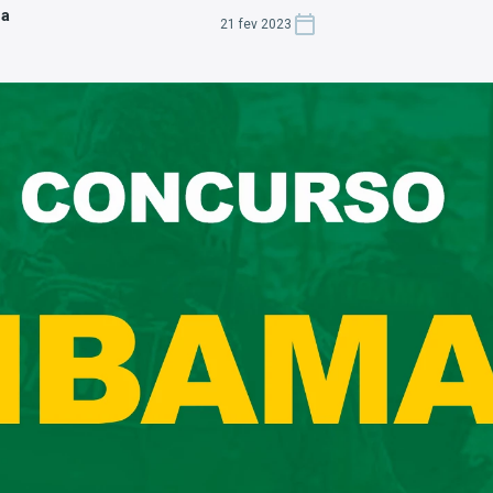
za
21 fev 2023