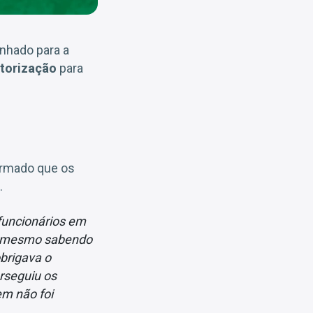
inhado para a
torização
para
firmado que os
.
funcionários em
o, mesmo sabendo
brigava o
rseguiu os
m não foi