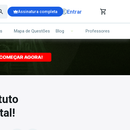
Entrar
Assinatura completa
is
Mapa de Questões
Professores
Blog
RRINHO DE COMPRAS
NS (00)
Ops!
Seu carrinho ainda está vazio.
Voltar para a loja
tuto
tal!