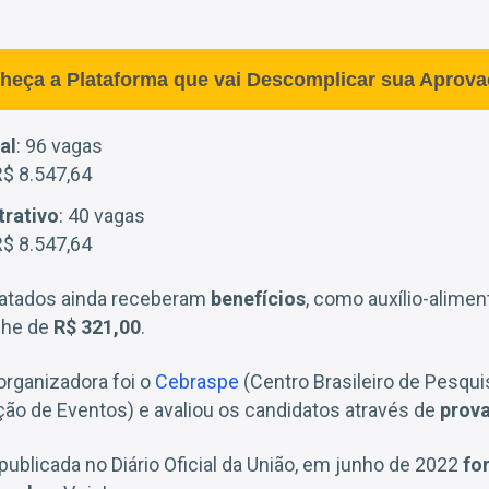
heça a Plataforma que vai Descomplicar sua Aprova
al
: 96 vagas
 R$ 8.547,64
trativo
: 40 vagas
 R$ 8.547,64
ratados ainda receberam
benefícios
, como auxílio-alime
che de
R$ 321,00
.
organizadora foi o
Cebraspe
(Centro Brasileiro de Pesqui
ão de Eventos) e avaliou os candidatos através de
prova
publicada no Diário Oficial da União, em junho de 2022
fo