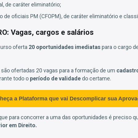
l, de caráter eliminatório;
de oficiais PM (CFOPM), de caráter eliminatório e classif
: Vagas, cargos e salários
urso oferta
20 oportunidades imediatas
para o cargo d
são ofertadas 20 vagas para a formação de um
cadastr
rante todo o
período de validade
do certame.
heça a Plataforma que vai Descomplicar sua Aprova
 que para concorrer a uma das oportunidades é preciso q
ior em Direito.