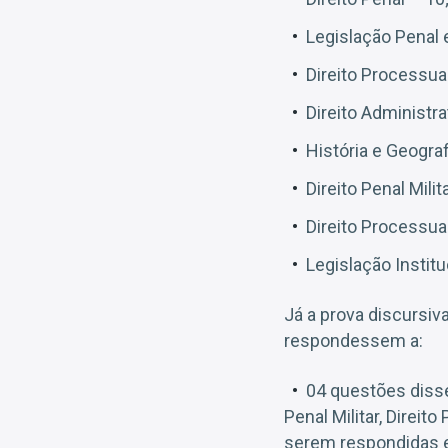
Legislação Penal 
Direito Processua
Direito Administra
História e Geogra
Direito Penal Milit
Direito Processual
Legislação Institu
Já a prova discursiv
respondessem a:
04 questões disser
Penal Militar, Direito
serem respondidas em