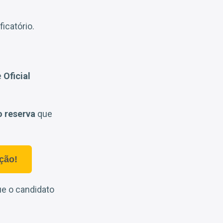
icatório.
e
Oficial
o reserva
que
ção!
ue o candidato