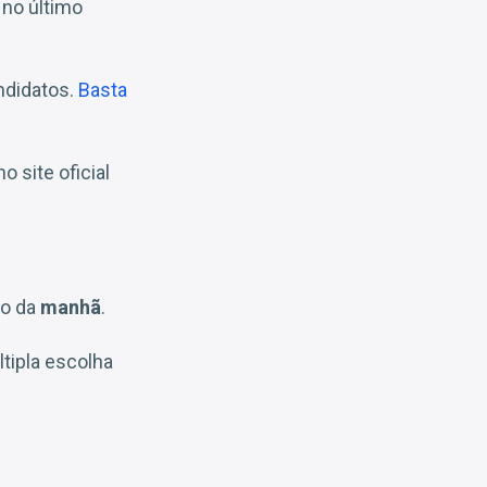
s
no último
ndidatos.
Basta
o site oficial
no da
manhã
.
tipla escolha