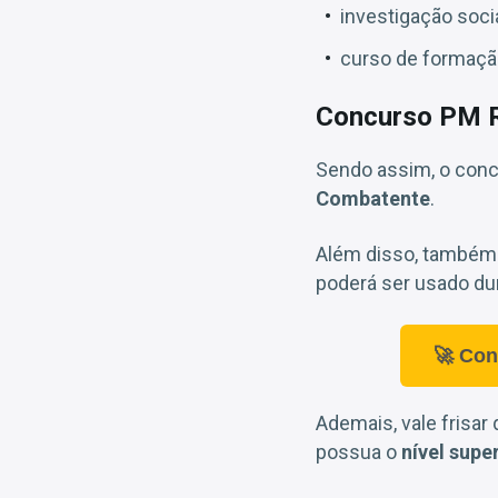
investigação socia
curso de formação 
Concurso PM RO
Sendo assim, o conc
Combatente
.
Além disso, também 
poderá ser usado du
🚀 Con
Ademais, vale frisar
possua o
nível super