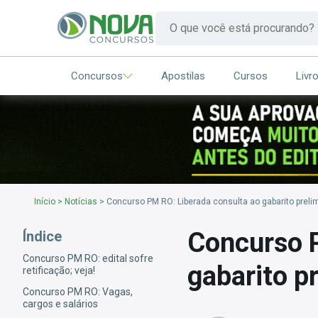
Concursos
Apostilas
Cursos
Livr
Início
>
Notícias
>
Concurso PM RO: Liberada consulta ao gabarito prelimi
Concurso P
Índice
Concurso PM RO: edital sofre
gabarito pr
retificação; veja!
Concurso PM RO: Vagas,
cargos e salários