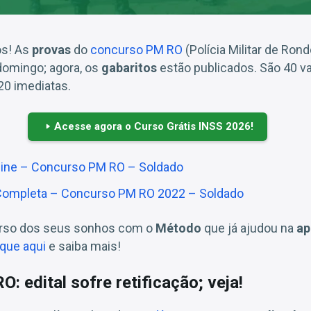
os! As
provas
do
concurso PM RO
(Polícia Militar de Ron
domingo; agora, os
gabaritos
estão publicados. São 40 v
0 imediatas.
Acesse agora o Curso Grátis INSS 2026!
line – Concurso PM RO – Soldado
a Completa – Concurso PM RO 2022 – Soldado
urso dos seus sonhos com o
Método
que já ajudou na
ap
ique aqui
e saiba mais!
: edital sofre retificação; veja!