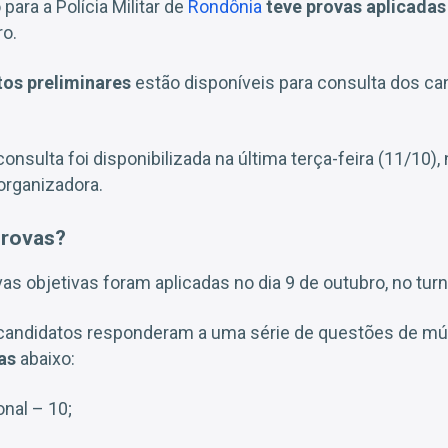
para a Polícia Militar de
Rondônia
teve provas aplicada
ro.
tos preliminares
estão disponíveis para consulta dos ca
onsulta foi disponibilizada na última terça-feira (11/10), n
 organizadora.
provas?
as objetivas foram aplicadas no dia 9 de outubro, no tur
 candidatos responderam a uma série de questões de múl
as
abaixo:
onal – 10;
;