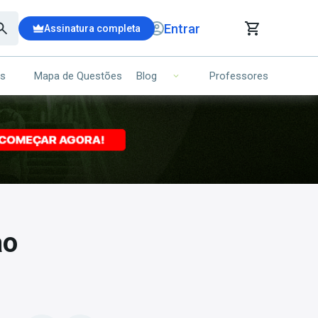
Entrar
Assinatura completa
is
Mapa de Questões
Professores
Blog
RRINHO DE COMPRAS
NS (00)
Ops!
Seu carrinho ainda está vazio.
Voltar para a loja
ao