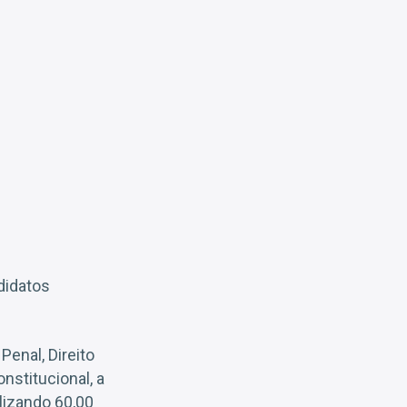
didatos
Penal, Direito
onstitucional, a
lizando 60,00