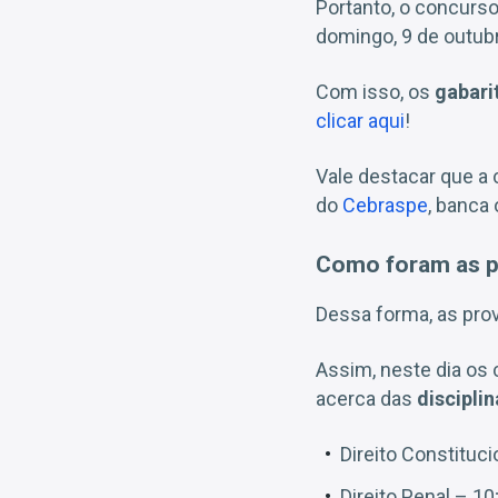
Portanto, o concurso 
domingo,
9 de outub
Com isso, os
gabari
clicar aqui
!
Vale destacar que a c
do
Cebraspe
, banca
Como foram as 
Dessa forma, as prov
Assim, neste dia os
acerca das
disciplin
Direito Constituci
Direito Penal – 10