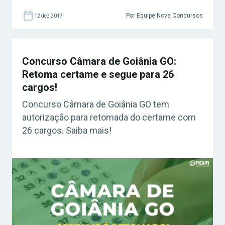
os benefícios em tornar-se um servidor
público são muitos e vão bem além da tão
Por Equipe Nova Concursos
12 dez 2017
falada estabilidade. Conheça algumas
vantagens que podem auxiliar sua […]
Concurso Câmara de Goiânia GO:
Retoma certame e segue para 26
cargos!
Concurso Câmara de Goiânia GO tem
autorização para retomada do certame com
26 cargos. Saiba mais!