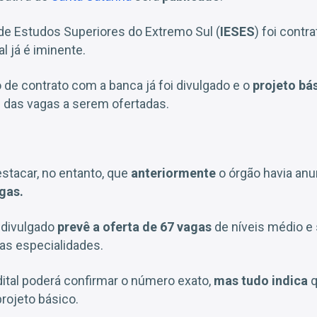
o de Estudos Superiores do Extremo Sul (
IESES
) foi contr
al já é iminente.
o de contrato com a banca já foi divulgado e o
projeto bá
 das vagas a serem ofertadas.
stacar, no entanto, que
anteriormente
o órgão havia anu
gas.
o divulgado
prevê a oferta de 67 vagas
de níveis médio e 
as especialidades.
ital poderá confirmar o número exato,
mas tudo indica
q
projeto básico.