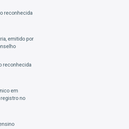
no reconhecida
ia, emitido por
onselho
no reconhecida
cnico em
registro no
 ensino