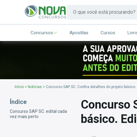
Concursos
Apostilas
Cursos
Livr
Início
>
Notícias
>
Concurso SAP SC: Confira detalhes do projeto básico. 
Concurso S
Índice
Concurso SAP SC: edital cada
básico. Edi
vez mais perto