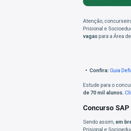
Atenção, concursei
Prisional e Socioedu
vagas
para a Área d
Confira:
Guia Def
Estude para o conc
de 70 mil alunos.
Cl
Concurso SAP S
Sendo assim,
em br
Prisional e Socioedu