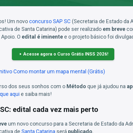
ros! Um novo
concurso SAP SC
(Secretaria de Estado da 
cativa de Santa Catarina) pode ser realizado
em breve
co
e Apoio. O
edital é iminente
e o projeto básico foi divulga
Acesse agora o Curso Grátis INSS 2026!
initivo Como montar um mapa mental (Grátis)
urso dos seus sonhos com o
Método
que já ajudou na
ap
ique aqui
e saiba mais!
C: edital cada vez mais perto
eve
um novo concurso para a Secretaria de Estado da Ad
cativa de
Santa Catarina
será
publicado
.