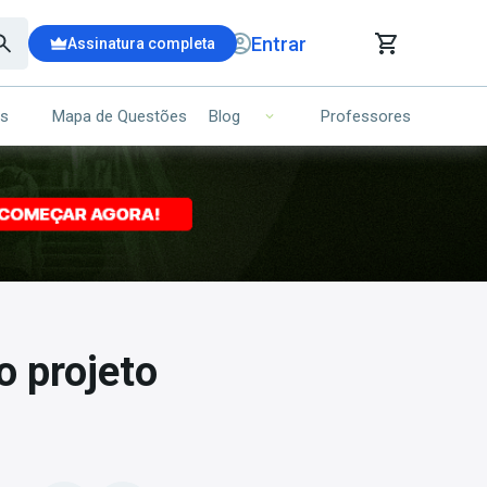
Entrar
Assinatura completa
is
Mapa de Questões
Professores
Blog
RRINHO DE COMPRAS
NS (00)
Ops!
Seu carrinho ainda está vazio.
Voltar para a loja
o projeto