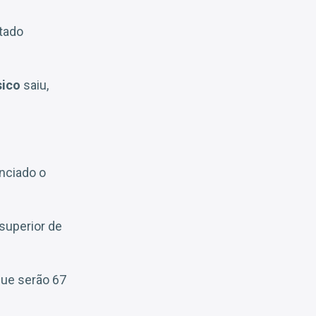
atado
sico
saiu,
nciado o
superior de
ue serão 67