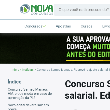
Concursos
Apostilas
Cursos
Livr
Início
>
Notícias
>
Concurso Semed Manaus: PL prevê reajuste salarial. E
Concurso 
Índice
Concurso Semed Manaus
salarial. E
AM: o que muda em caso de
aprovação da PL?
Novo edital deverá sair em
breve