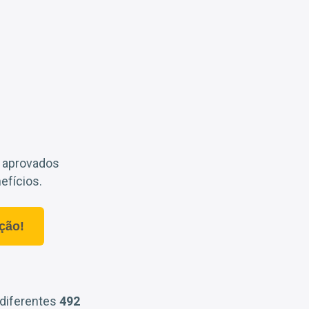
s aprovados
nefícios.
ção!
 diferentes
492