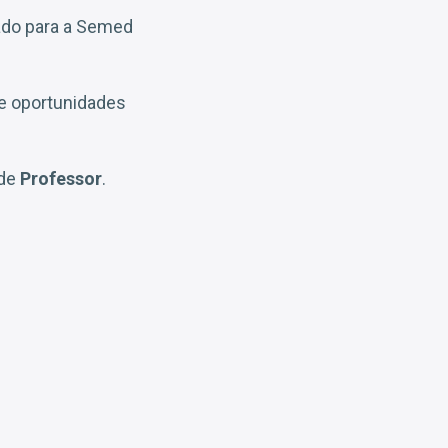
tado para a Semed
e oportunidades
 de
Professor
.