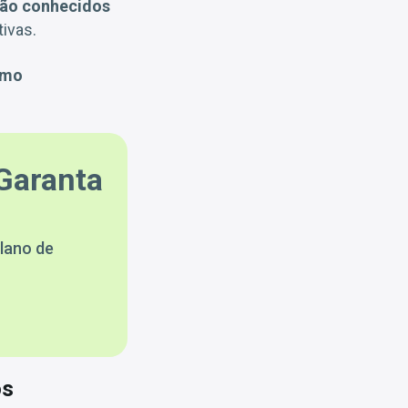
são conhecidos
tivas.
imo
Garanta
lano de
os