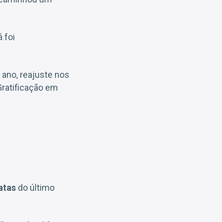
á foi
 ano, reajuste nos
Gratificação em
atas
do último