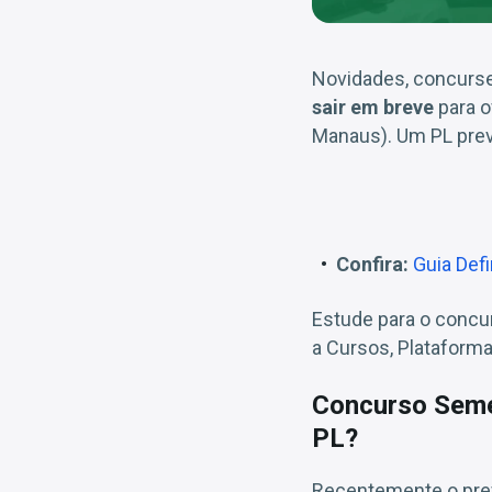
Novidades, concurs
sair em breve
para o
Manaus). Um PL prevê 
Confira:
Guia Def
Estude para o conc
a Cursos, Plataform
Concurso Seme
PL?
Recentemente o pref