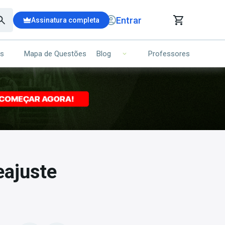
Entrar
Assinatura completa
is
Mapa de Questões
Professores
Blog
RRINHO DE COMPRAS
NS (00)
Ops!
Seu carrinho ainda está vazio.
Voltar para a loja
eajuste