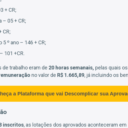
03 + CR;
 – 05 + CR;
+ CR;
o 5 º ano – 146 + CR;
 – 101 +CR.
s de trabalho eram de
20 horas semanais,
pelas quais o
remuneração
no valor de
R$ 1.665,89
, já incluindo os be
heça a Plataforma que vai Descomplicar sua Aprova
ção
8 inscritos
, as lotações dos aprovados aconteceram em