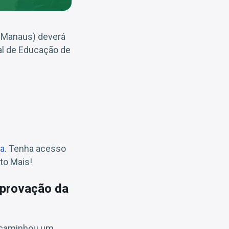
e Manaus) deverá
al de Educação de
va
. Tenha acesso
to Mais!
provação da
encaminhou um