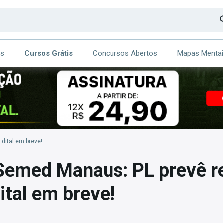
os
Cursos Grátis
Concursos Abertos
Mapas Menta
CA
ITE
dital em breve!
Semed Manaus: PL prevê r
dital em breve!