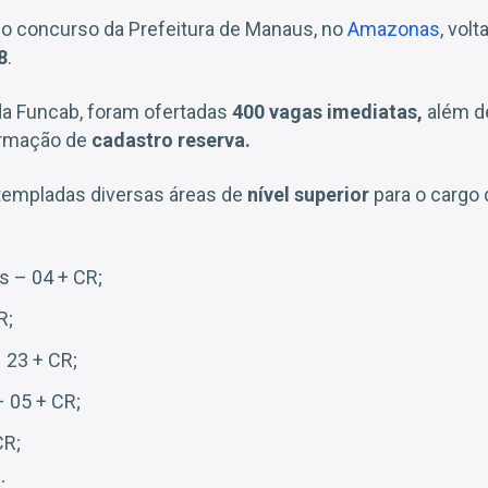
mo concurso da Prefeitura de Manaus, no
Amazonas
, vol
8
.
a Funcab, foram ofertadas
400 vagas imediatas,
além d
ormação de
cadastro reserva.
templadas diversas áreas de
nível superior
para o cargo
s – 04 + CR;
R;
 23 + CR;
– 05 + CR;
CR;
;