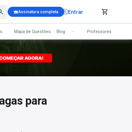
Entrar
Assinatura completa
is
Mapa de Questões
Professores
Blog
RRINHO DE COMPRAS
NS (00)
Ops!
Seu carrinho ainda está vazio.
Voltar para a loja
vagas para