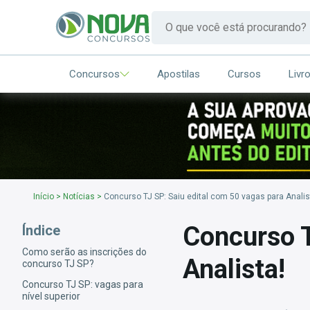
Concursos
Apostilas
Cursos
Livr
Início
>
Notícias
>
Concurso TJ SP: Saiu edital com 50 vagas para Analis
Concurso T
Índice
Como serão as inscrições do
Analista!
concurso TJ SP?
Concurso TJ SP: vagas para
nível superior