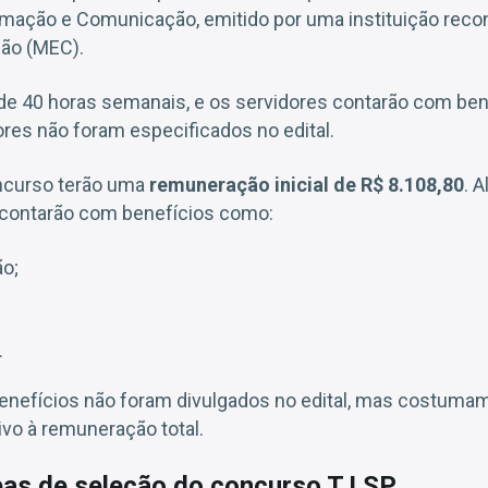
rmação e Comunicação, emitido por uma instituição reco
ção (MEC).
 de 40 horas semanais, e os servidores contarão com ben
lores não foram especificados no edital.
ncurso terão uma
remuneração inicial de R$ 8.108,80
. 
 contarão com benefícios como:
ão;
.
enefícios não foram divulgados no edital, mas costuma
ivo à remuneração total.
pas de seleção do concurso TJ SP