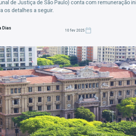
unal de Justiça de São Paulo) conta com remuneração inic
a os detalhes a seguir.
a Dias
10 fev 2025