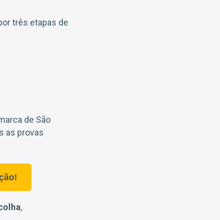
or três etapas de
omarca de São
as as provas
ção!
colha
,