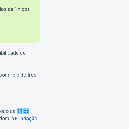
dos de 1h por
ibilidade de
por meio de três
íodo de
11 de
dora, a
Fundação