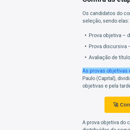
Os candidatos do c
seleção, sendo elas:
Prova objetiva – d
Prova discursiva –
Avaliação de título
As provas objetivas 
Paulo (Capital), div
objetivas e pela tard
🚀 Con
A prova objetiva do
distribuídas da segu