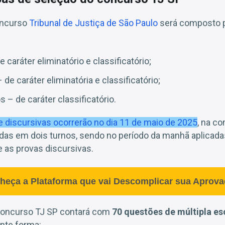
oncurso
Tribunal de Justiça de São Paulo
será composto p
e caráter eliminatório e classificatório;
 de caráter eliminatória e classificatório;
s – de caráter classificatório.
e discursivas ocorrerão no dia 11 de maio de 2025
, na c
ididas em dois turnos, sendo no período da manhã aplicad
e as provas discursivas.
heça a Plataforma que vai Descomplicar sua Aprova
 concurso TJ SP contará com
70 questões de múltipla es
inte forma: