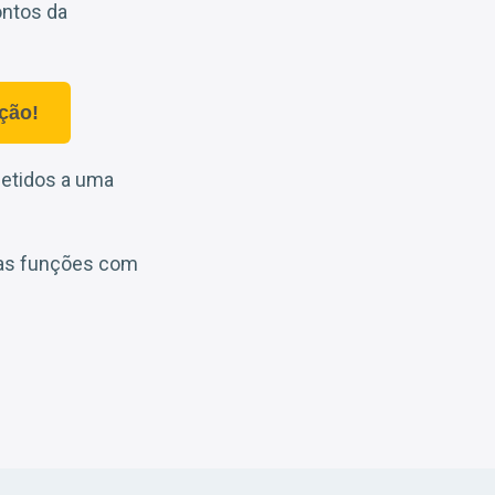
ontos da
ção!
etidos a uma
 as funções com