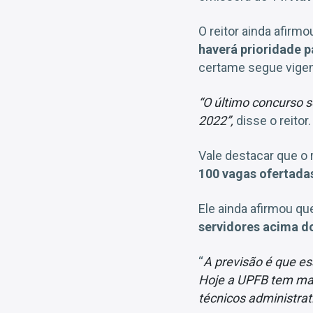
O reitor ainda afir
haverá prioridade p
certame segue vigen
“O último concurso 
2022”,
disse o reitor.
Vale destacar que o 
100 vagas ofertada
Ele ainda afirmou qu
servidores acima d
“
A previsão é que e
Hoje a UPFB tem mais
técnicos administrat