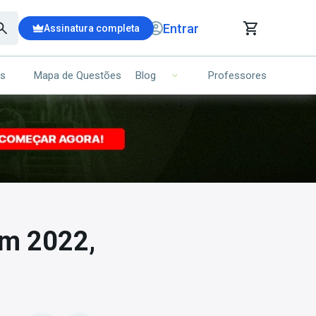
Entrar
Assinatura completa
is
Mapa de Questões
Professores
Blog
RRINHO DE COMPRAS
NS (00)
Ops!
Seu carrinho ainda está vazio.
Voltar para a loja
em 2022,