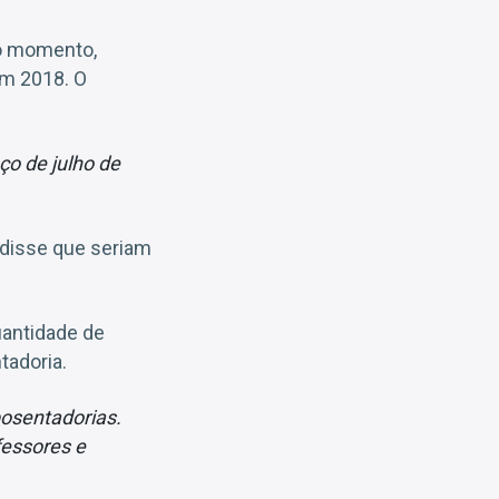
ro momento,
em 2018. O
ço de julho de
 disse que seriam
uantidade de
tadoria.
osentadorias.
fessores e