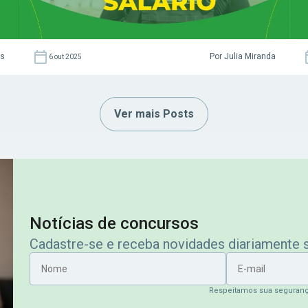
as
Por Julia Miranda
6 out 2025
Ver mais Posts
Notícias de concursos
Cadastre-se e receba novidades diariamente
Nome
E-mail
Respeitamos sua seguran