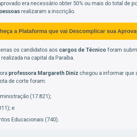
 aprovado era necessário obter 50% ou mais do total de p
 pessoas
realizaram a inscrição.
heça a Plataforma que vai Descomplicar sua Aprova
penas os candidatos aos
cargos de Técnico
foram subm
i realizada na capital da Paraíba.
tora
professora Margareth Diniz
chegou a informar que
ota de corte foram:
ministração (17.821);
011); e
tos Educacionais (740).