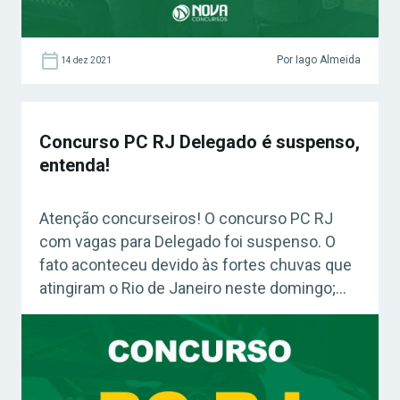
Por Iago Almeida
14 dez 2021
Concurso PC RJ Delegado é suspenso,
entenda!
Atenção concurseiros! O concurso PC RJ
com vagas para Delegado foi suspenso. O
fato aconteceu devido às fortes chuvas que
atingiram o Rio de Janeiro neste domingo;
escolas foram atingidas e tetos caíram em
duas salas! O certame oferta 50 vagas!
Acesse agora o Curso Grátis INSS 2026!
Confira: Curso Grátis Polícia Civil RJ (Grátis)