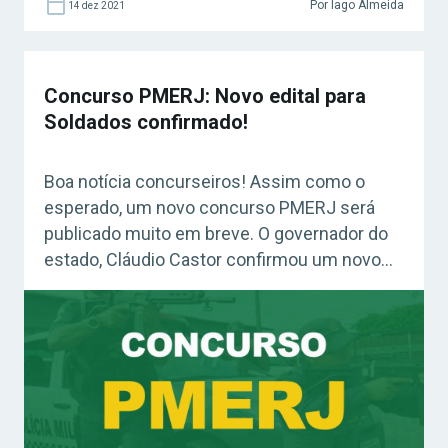
Por Iago Almeida
14 dez 2021
Concurso PMERJ: Novo edital para
Soldados confirmado!
Boa notícia concurseiros! Assim como o
esperado, um novo concurso PMERJ será
publicado muito em breve. O governador do
estado, Cláudio Castor confirmou um novo
edital para Soldados. Os salários chegam a
R$ 3.452,55. Acesse agora o Curso Grátis
INSS 2026! Confira: Guia Definitivo Plano de
Estudos (Grátis) Concurso PMERJ: quando
sairá o edital? É […]