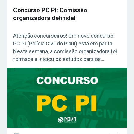
Concurso PC PI: Comissão
organizadora definida!
Atenção concurseiros! Um novo concurso
PC PI (Polícia Civil do Piauí) está em pauta.
Nesta semana, a comissão organizadora foi
formada e iniciou os estudos para os
trâmites do edital. Ao todo, 334 vagas foram
solicitadas! Acesse agora o Curso Grátis
INSS 2026! Confira: Guia Porcentagem para
Concursos (Grátis) Concurso PC PI:
comissão formada, e […]