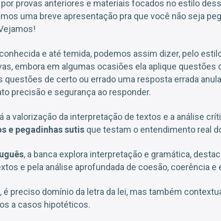
por provas anteriores e materiais focados no estilo dess
emos uma breve apresentação pra que você não seja peg
. Vejamos!
onhecida e até temida, podemos assim dizer, pelo estil
vas, embora em algumas ocasiões ela aplique questões d
s questões de certo ou errado uma resposta errada anula
ato precisão e segurança ao responder.
a valorização da interpretação de textos e a análise crít
s e pegadinhas sutis
que testam o entendimento real d
tuguês
, a banca explora interpretação e gramática, desta
tos e pela análise aprofundada de coesão, coerência e e
, é preciso domínio da letra da lei, mas também contextu
os a casos hipotéticos.