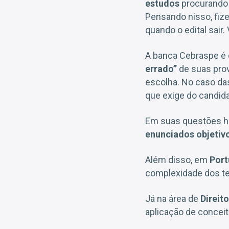
estudos
procurando 
Pensando nisso, fiz
quando o edital sair
A banca Cebraspe é c
errado”
de suas pro
escolha. No caso da
que exige do candid
Em suas questões há 
enunciados objetivo
Além disso, em
Por
complexidade dos tex
Já na área de
Direito
aplicação de conceit