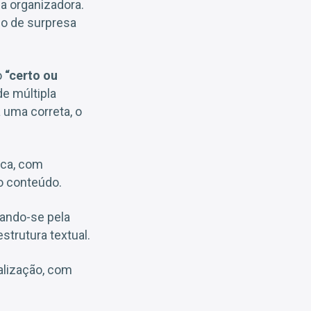
a organizadora.
o de surpresa
o
“certo ou
e múltipla
 uma correta, o
ica, com
o conteúdo.
cando-se pela
strutura textual.
alização, com