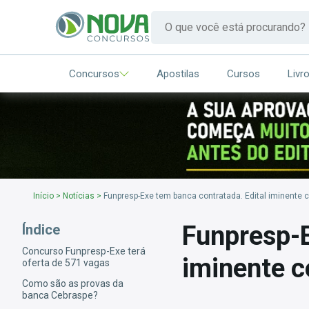
Concursos
Apostilas
Cursos
Livr
Início
>
Notícias
>
Funpresp-Exe tem banca contratada. Edital iminente
Funpresp-E
Índice
Concurso Funpresp-Exe terá
iminente 
oferta de 571 vagas
Como são as provas da
banca Cebraspe?