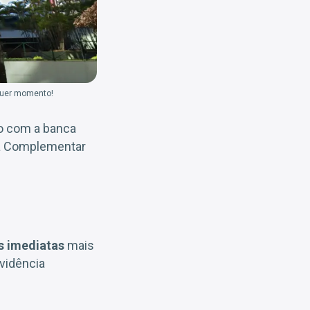
lquer momento!
to com a banca
a Complementar
s imediatas
mais
vidência