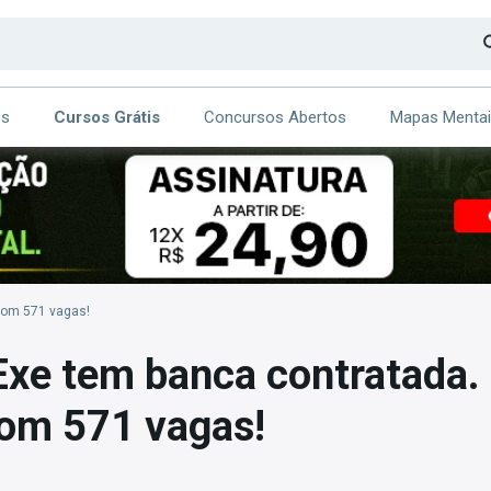
os
Cursos Grátis
Concursos Abertos
Mapas Menta
CA
ITE
 com 571 vagas!
xe tem banca contratada. 
com 571 vagas!