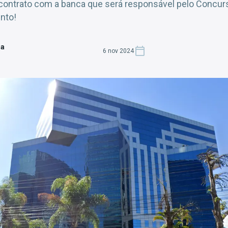
 contrato com a banca que será responsável pelo Concu
nto!
za
6 nov 2024