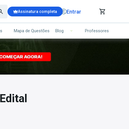
Entrar
Assinatura completa
is
Mapa de Questões
Professores
Blog
RRINHO DE COMPRAS
NS (00)
Ops!
Seu carrinho ainda está vazio.
Voltar para a loja
Edital