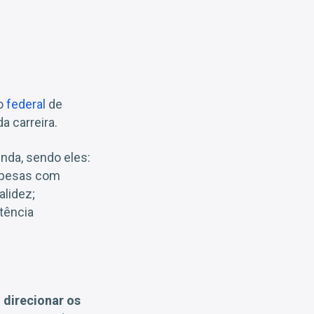
go
federal
de
a carreira.
nda, sendo eles:
spesas com
lidez;
tência
e
direcionar os