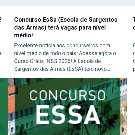
?
Concurso EsSa (Escola de Sargentos
das Armas) terá vagas para nível
médio!
Excelente notícia aos concurseiros com
e
nível médio de todo o país! Acesse agora o
Curso Grátis INSS 2026! A Escola de
Sargentos das Armas (EsSA) terá novo
s
concurso para candidatos com nível médio
completo e médio/técnico em algumas
áreas. O edital deve ser publicado ainda em
maio de 2017. Previsão De acordo com o
cronograma […]