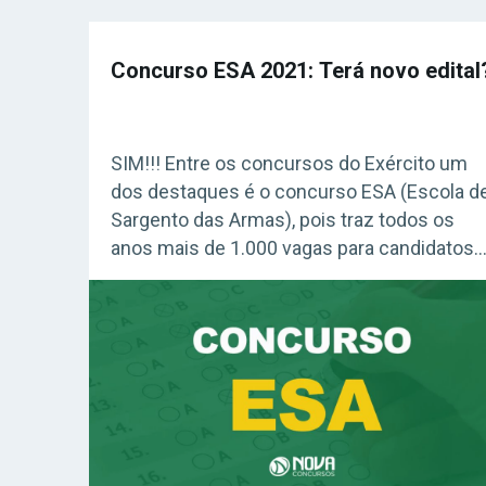
Concurso ESA 2021: Terá novo edital
SIM!!! Entre os concursos do Exército um
dos destaques é o concurso ESA (Escola d
Sargento das Armas), pois traz todos os
anos mais de 1.000 vagas para candidatos
de nível médio. Acesse agora o Curso Gráti
INSS 2026! Esse ano não foi diferente e um
novo edital acaba de ser lançado. As
oportunidades são […]