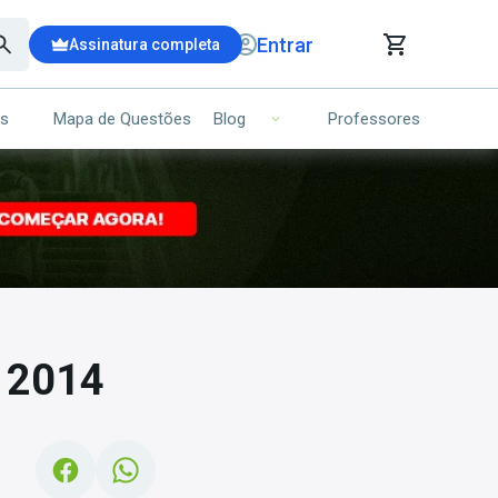
Entrar
Assinatura completa
is
Mapa de Questões
Professores
Blog
RRINHO DE COMPRAS
NS (00)
Ops!
Seu carrinho ainda está vazio.
Voltar para a loja
a 2014