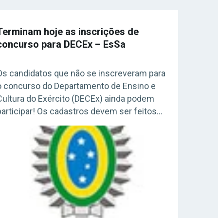
Terminam hoje as inscrições de
concurso para DECEx – EsSa
Os candidatos que não se inscreveram para
o concurso do Departamento de Ensino e
Cultura do Exército (DECEx) ainda podem
participar! Os cadastros devem ser feitos
até o fim da noite de hoje (4) pelo site da
EsSA, com taxas de R$70. Acesse agora o
Curso Grátis INSS 2026! Garanta já a sua
vaga no […]