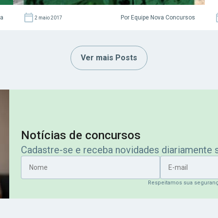
za
Por Equipe Nova Concursos
2 maio 2017
Ver mais Posts
Notícias de concursos
Cadastre-se e receba novidades diariamente
Nome
E-mail
Respeitamos sua seguran