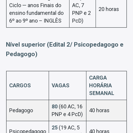
Ciclo — anos Finais do
AC, 7
20 horas
ensino fundamental do
PNP e 2
6º ao 9º ano – INGLÊS
PcD)
Nível superior (Edital 2/ Psicopedagogo e
Pedagogo)
CARGA
CARGOS
VAGAS
HORÁRIA
SEMANAL
80
(60 AC, 16
Pedagogo
40 horas
PNP e 4 PcD)
25
(19 AC, 5
Psicopedagogo
40 horas