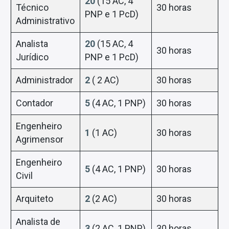
20
(15 AC, 4
Técnico
30 horas
PNP e 1 PcD)
Administrativo
Analista
20
(15 AC, 4
30 horas
Jurídico
PNP e 1 PcD)
Administrador
2
( 2 AC)
30 horas
Contador
5
(4 AC, 1 PNP)
30 horas
Engenheiro
1
(1 AC)
30 horas
Agrimensor
Engenheiro
5
(4 AC, 1 PNP)
30 horas
Civil
Arquiteto
2
(2 AC)
30 horas
Analista de
3
(2 AC, 1 PNP)
30 horas