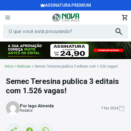
ASSINATURA PREMIUM
Início
>
Notícias
>
Semec Teresina publica 3 editais com 1.526 vagas!
Semec Teresina publica 3 editais
com 1.526 vagas!
Por Iago Almeida
7 fev 2024
Redator