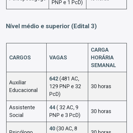
PNP e 1 PcD)
Nível médio e superior (Edital 3)
CARGA
CARGOS
VAGAS
HORÁRIA
SEMANAL
642
(481 AC,
Auxiliar
129 PNP e 32
30 horas
Educacional
PcD)
Assistente
44
( 32 AC, 9
30 horas
Social
PNP e 3 PcD)
40
(30 AC, 8
Psicólogo
30 horas