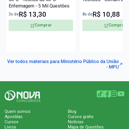
Enfermagem - 5 Mil Questões
R$ 13,30
R$ 10,88
3x de
8x de
Comprar
Comprar
Ver todos materiais para Ministério Público da União
- MPU
Quem somos
Blog
Apostilas
Cursos grátis
Cursos
Notícias
Livros
Mapa de Questões