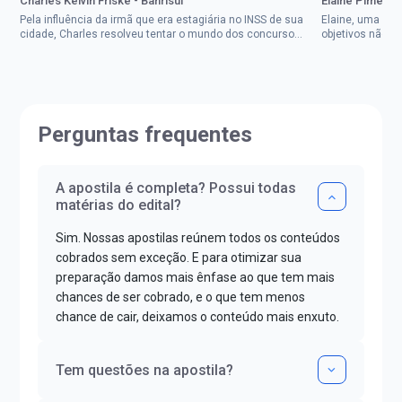
Charles Kelvin Friske - Banrisul
Elaine Pimenta 
Pela influência da irmã que era estagiária no INSS de sua
Elaine, uma mul
cidade, Charles resolveu tentar o mundo dos concursos
objetivos não d
públicos, então co...
impedisse.Aprov
Perguntas frequentes
A apostila é completa? Possui todas
matérias do edital?
Sim. Nossas apostilas reúnem todos os conteúdos
cobrados sem exceção. E para otimizar sua
preparação damos mais ênfase ao que tem mais
chances de ser cobrado, e o que tem menos
chance de cair, deixamos o conteúdo mais enxuto.
Tem questões na apostila?