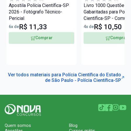
Apostila Polícia Científica-SP
Livro 1000 Questões
2026 - Fotógrafo Técnico-
Gabaritadas para Políc
Pericial
Científica-SP - Comum
os Cargos - Nível Méd
R$ 11,33
R$ 10,50
6x de
4x de
Comprar
Comprar
Ver todos materiais para Polícia Científica do Estado
de São Paulo - Polícia Científica-SP
Quem somos
Blog
Apostilas
Cursos grátis