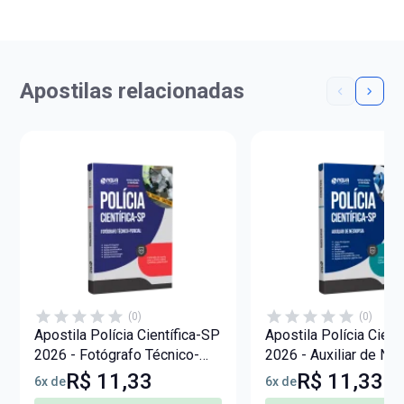
Apostilas relacionadas
(0)
(0)
Apostila Polícia Científica-SP
Apostila Polícia Cient
2026 - Fotógrafo Técnico-
2026 - Auxiliar de Nec
Pericial
R$ 11,33
R$ 11,33
6x de
6x de