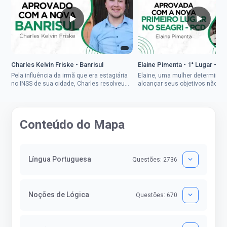
Charles Kelvin Friske - Banrisul
Elaine Pimenta - 1° Lugar - S
Pela influência da irmã que era estagiária
Elaine, uma mulher determinad
no INSS de sua cidade, Charles resolveu
alcançar seus objetivos não de
tentar o mundo dos concursos públicos,
ser uma mulher rural a
então co...
impedisse.Aprovada em dois co
Conteúdo do Mapa
Língua Portuguesa
Questões: 2736
Noções de Lógica
Questões: 670