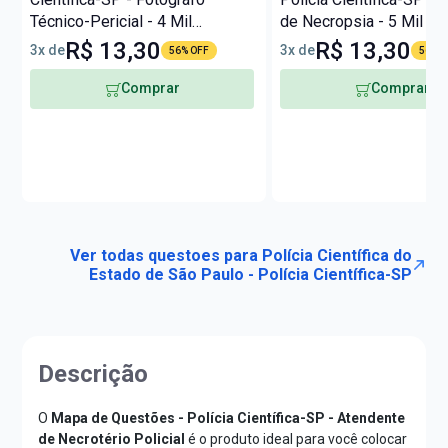
Técnico-Pericial - 4 Mil
de Necropsia - 5 Mil Q
Questões
R$ 13,30
R$ 13,30
3x de
3x de
56% OFF
56% O
Comprar
Comprar
Ver todas questoes para Polícia Científica do
Estado de São Paulo - Polícia Científica-SP
Descrição
O
Mapa de Questões - Polícia Científica-SP - Atendente
de Necrotério Policial
é o produto ideal para você colocar