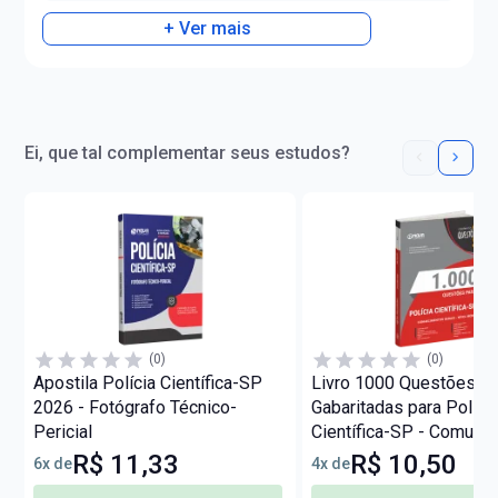
+ Ver mais
Ei, que tal complementar seus estudos?
(0)
(0)
Apostila Polícia Científica-SP
Livro 1000 Questões
2026 - Fotógrafo Técnico-
Gabaritadas para Políci
Pericial
Científica-SP - Comum 
os Cargos - Nível Médi
R$ 11,33
R$ 10,50
6x de
4x de