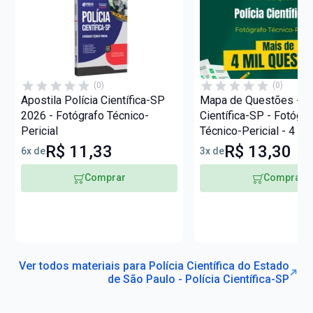
(0)
(0)
Apostila Polícia Científica-SP
Mapa de Questões - Po
2026 - Fotógrafo Técnico-
Científica-SP - Fotógra
Pericial
Técnico-Pericial - 4 Mi
Questões
R$ 11,33
R$ 13,30
6x de
3x de
Comprar
Comprar
Ver todos materiais para Polícia Científica do Estado
de São Paulo - Polícia Científica-SP