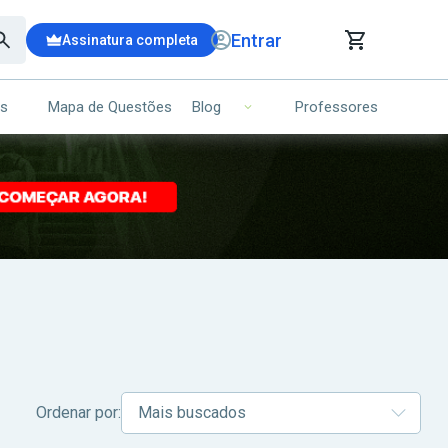
Entrar
Assinatura completa
is
Mapa de Questões
Professores
Blog
RRINHO DE COMPRAS
NS (00)
Ops!
Seu carrinho ainda está vazio.
Voltar para a loja
Ordenar por: