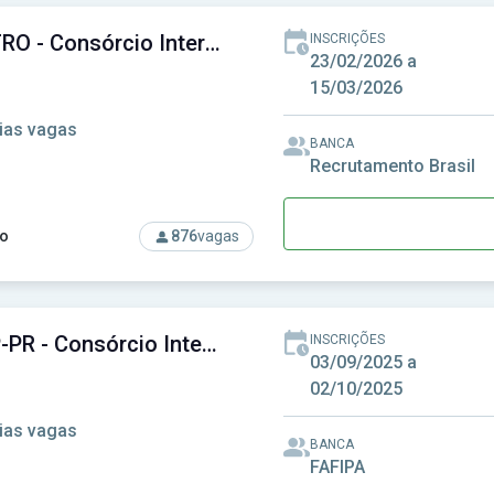
CISMETRO - Consórcio Intermunicipal de Saúde da Região Metropolitana de Campinas
INSCRIÇÕES
23/02/2026 a
15/03/2026
ias vagas
BANCA
Recrutamento Brasil
o
876
vagas
rso: CISMETRO - Consórcio Intermunicipal de Saúde da Região 
CISNOP-PR - Consórcio Intermunicipal de Saúde do Norte do Paraná
INSCRIÇÕES
03/09/2025 a
02/10/2025
ias vagas
BANCA
FAFIPA