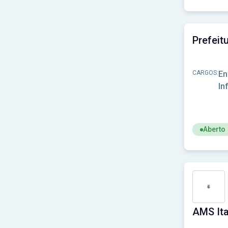
Prefeitura de Beberibe-CE
(1)
Ver concur
Prefeitura de Bela Vista de Goiás - GO
(1)
Prefeitura de Bela Vista do Toldo - SC
(1)
Prefeitura de Belmiro Braga-MG
(1)
Prefeitura de Belo Vale-MG
(1)
Prefeitura de Bernardino de Campos-SP
(1)
Prefeitura de Boa Esperança do Iguaçu-PR
(1)
CARGOS:
En
Prefeitura de Boa Vista do Sul-RS
(1)
In
Prefeitura de Bofete - SP
(1)
Prefeitura de Boituva-SP
(1)
Prefeitura de Bom Jesus do Oeste-SC
(1)
Prefeitura de Bom Jesus do Sul-PR
(1)
Aberto
Prefeitura de Bom Repouso-MG
(1)
Prefeitura de Bom Sucesso de Itararé-SP
(1)
Ver concu
Prefeitura de Borrazópolis-PR
(1)
Prefeitura de Bragança Paulista - SP
(1)
Prefeitura de Brejo dos Santos-PB
(1)
Prefeitura de Brotas-SP
(1)
Prefeitura de Brusque-SC
(1)
Prefeitura de Brás Pires-MG
(1)
Prefeitura de Buri-SP
(1)