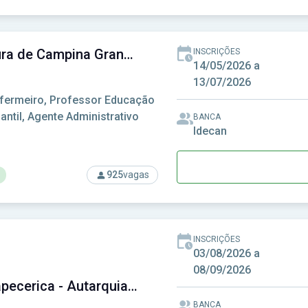
so: Marinha do Brasil
Prefeitura de Campina Grande-PB - Prefeitura Municipal de Campina Grande-PB
INSCRIÇÕES
14/05/2026 a
13/07/2026
fermeiro, Professor Educação
fantil, Agente Administrativo
BANCA
Idecan
925
vagas
rso: Prefeitura de Campina Grande-PB - Prefeitura Municipal d
INSCRIÇÕES
03/08/2026 a
08/09/2026
AMS Itapecerica - Autarquia Municipal de Saúde - Itapecerica da Serra-SP
BANCA