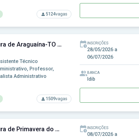
5124
vagas
rso: SES-TO - Secretaria do Estado de Saúde do Tocantins
Prefeitura de Araguaína-TO - Prefeitura Municipal de Araguaína-TO
INSCRIÇÕES
28/05/2026 a
06/07/2026
sistente Técnico
ministrativo, Professor,
BANCA
alista Administrativo
Idib
1509
vagas
rso: Prefeitura de Araguaína-TO - Prefeitura Municipal de Aragu
Prefeitura de Primavera do Leste-MT - Prefeitura Municipal de Primavera do Leste-MT
INSCRIÇÕES
08/07/2026 a