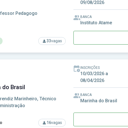
09/08/2026
ofessor Pedagogo
BANCA
Instituto Atame
33
vagas
rso: Prefeitura de Primavera do Leste-MT - Prefeitura Municip
INSCRIÇÕES
10/03/2026 a
08/04/2026
 do Brasil
BANCA
rendiz Marinheiro, Técnico
Marinha do Brasil
ministração
o
16
vagas