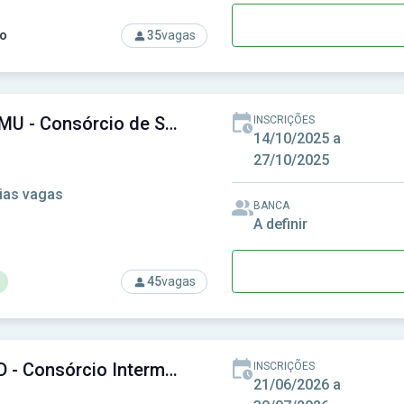
o
35
vagas
rso: CISNOP-PR - Consórcio Intermunicipal de Saúde do Norte 
CONSAMU - Consórcio de Saúde dos Municípios do Oeste do Paraná
INSCRIÇÕES
14/10/2025 a
27/10/2025
ias vagas
BANCA
A definir
45
vagas
rso: CONSAMU - Consórcio de Saúde dos Municípios do Oeste 
CONSUD - Consórcio Intermunicipal de Saúde do Sudoeste
INSCRIÇÕES
21/06/2026 a