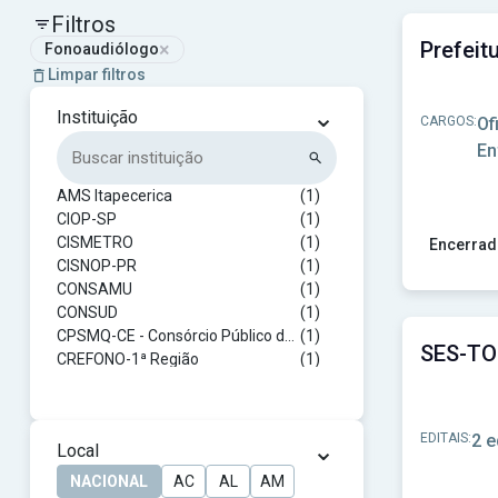
Filtros
×
Fonoaudiólogo
Limpar filtros
⌄
Instituição
CARGOS:
Of
En
AMS Itapecerica
(1)
CIOP-SP
(1)
CISMETRO
(1)
Encerrad
CISNOP-PR
(1)
Ver concur
CONSAMU
(1)
CONSUD
(1)
CPSMQ-CE - Consórcio Público de Saúde da Microrregião de Q
(1)
CREFONO-1ª Região
(1)
CREFONO-9ª-Região
(1)
Câmara de Cambé - PR
(1)
Câmara de Faina-GO
(1)
EDITAIS:
2 e
⌄
Local
FCEE
(1)
FEAS Curitiba
(1)
NACIONAL
AC
AL
AM