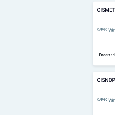
Prefeitura de Carolina-MA
(1)
Prefeitura de Cascavel - PR
(1)
Prefeitura de Catanduvas-PR
(1)
Prefeitura de Caturama-BA
(1)
Prefeitura de Caxambu do Sul-SC
(2)
CARGO:
Vár
Prefeitura de Cedro-PE
(1)
Prefeitura de Centenário do Sul-PR
(1)
Prefeitura de Cerqueira César-SP
(1)
Prefeitura de Cerquilho-SP
(1)
Prefeitura de Cerro Grande do Sul-RS
(1)
Encerrad
Prefeitura de Chapada dos Guimarães-MT
(1)
Prefeitura de Charqueada-SP
(1)
Ver concu
Prefeitura de Clementina-SP
(1)
Prefeitura de Conceição-PB
(1)
Prefeitura de Conchal-SP
(1)
Prefeitura de Conchas-SP
(1)
Prefeitura de Condado-PB
(1)
Prefeitura de Condor-RS
(1)
CARGO:
Vár
Prefeitura de Congonhal-MG
(1)
Prefeitura de Congonhinhas-PR
(1)
Prefeitura de Conselheiro Pena-MG
(1)