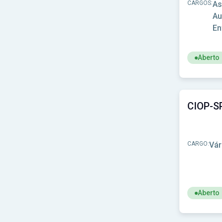
Prefeitura de Buriticupu-MA
(1)
CARGOS:
As
Prefeitura de Bálsamo-SP
(1)
Au
Prefeitura de Cabo Verde-MG
(1)
E
Prefeitura de Cacaulândia-RO
(1)
Prefeitura de Cacequi-RS
(1)
Prefeitura de Caibaté-RS
(1)
Aberto
Prefeitura de Caiçara-PB
(1)
Prefeitura de Caiçara-RS
(1)
Ver concu
Prefeitura de Cajueiro-AL
(1)
Prefeitura de Cajuru-SP
(1)
Prefeitura de Calçado-PE
(1)
Prefeitura de Cambé-PR
(1)
Prefeitura de Campestre da Serra-RS
(1)
Prefeitura de Campina Grande do Sul-PR
(1)
CARGO:
Vár
Prefeitura de Campina Grande-PB
(1)
Prefeitura de Campos Novos-SC
(1)
Prefeitura de Candói-PR
(1)
Prefeitura de Canoinhas-SC
(1)
Prefeitura de Cantagalo-PR
(1)
Aberto
Prefeitura de Canudos-BA
(1)
Prefeitura de Capixaba-AC
(1)
Ver concu
Prefeitura de Carapicuíba-SP
(1)