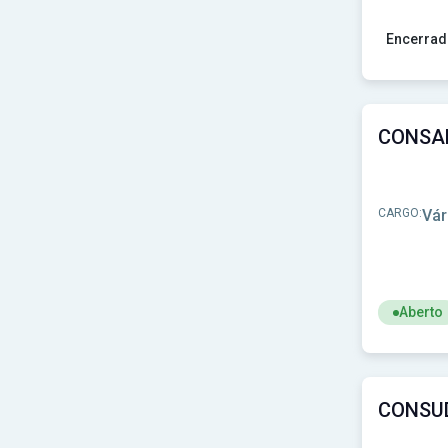
Prefeitura de Contagem - MG
(1)
Prefeitura de Cordilheira Alta - SC
(1)
Encerrad
Prefeitura de Coronel Murta-MG
(1)
Prefeitura de Coronel Vivida-PR
(1)
Ver concu
Prefeitura de Corupá - SC
(1)
Prefeitura de Cosmópolis-SP
(1)
Prefeitura de Cotiporã-RS
(1)
Prefeitura de Craíbas-AL
(1)
Prefeitura de Cristalina - GO
(1)
Prefeitura de Croatá-CE
(1)
CARGO:
Vár
Prefeitura de Cruzmaltina-PR
(1)
Prefeitura de Cruzália-SP
(1)
Prefeitura de Cuité de Mamanguape-PB
(1)
Prefeitura de Cunha Porã-SC
(2)
Prefeitura de Custódia-PE
(1)
Aberto
Prefeitura de Diamante do Norte-PR
(1)
Prefeitura de Divinópolis - MG
(1)
Ver concu
Prefeitura de Dois Córregos-SP
(1)
Prefeitura de Domingos Mourão-PI
(1)
Prefeitura de Dores do Indaiá-MG
(1)
Prefeitura de Elias Fausto-SP
(1)