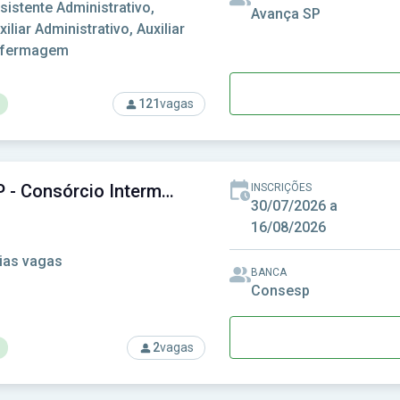
sistente Administrativo,
Avança SP
xiliar Administrativo, Auxiliar
nfermagem
121
vagas
rso: AMS Itapecerica - Autarquia Municipal de Saúde - Itapeceri
CIOP-SP - Consórcio Intermunicipal do Oeste Paulista
INSCRIÇÕES
30/07/2026 a
16/08/2026
ias vagas
BANCA
Consesp
2
vagas
rso: CIOP-SP - Consórcio Intermunicipal do Oeste Paulista