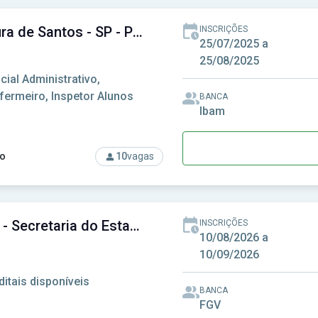
Prefeitura de Santos - SP - Prefeitura Municipal de Santos - SP
INSCRIÇÕES
25/07/2025 a
25/08/2025
icial Administrativo,
fermeiro, Inspetor Alunos
BANCA
Ibam
o
10
vagas
so: Prefeitura de Santos - SP - Prefeitura Municipal de Santos 
uixadá do Estado do Ceará
SES-TO - Secretaria do Estado de Saúde do Tocantins
INSCRIÇÕES
10/08/2026 a
10/09/2026
ditais disponíveis
BANCA
FGV