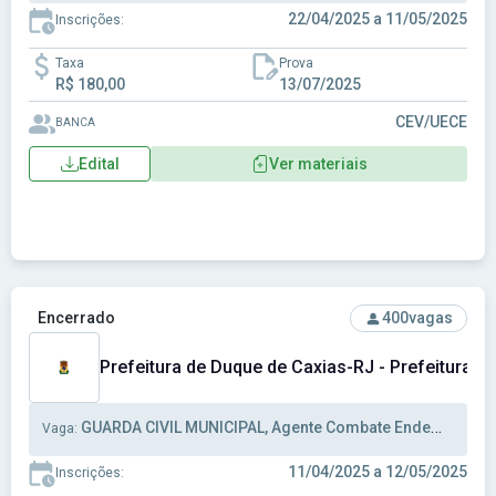
22/04/2025 a 11/05/2025
Inscrições:
Taxa
Prova
R$ 180,00
13/07/2025
CEV/UECE
BANCA
Edital
Ver materiais
Ver concurso: Prefeitura de Duque de Caxias-RJ - Prefeitur
Encerrado
400
vagas
Prefeitura de Duque de Caxias-RJ - Prefeitura M
GUARDA CIVIL MUNICIPAL, Agente Combate Endemias, Agente Comunitário de Saúde
Vaga:
11/04/2025 a 12/05/2025
Inscrições: