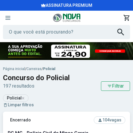
ASSINATURA PREMIUM
Página inicial
/
Carreiras
/
Policial
Concurso do Policial
197 resultados
Filtrar
×
Policial
Limpar filtros
Ver concurso: PC MG - Polícia Civil de Minas Gerais
Encerrado
104
vagas