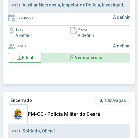
Auxiliar Necropsia, Inspetor de Polícia, Investigador
Vaga:
A definir
Inscrições:
Taxa
Prova
A definir
A definir
A definir
BANCA
Edital
Ver materiais
Ver concurso: PM-CE - Polícia Militar do Ceará
Encerrado
1000
vagas
PM-CE - Polícia Militar do Ceará
Soldado, Oficial
Vaga: