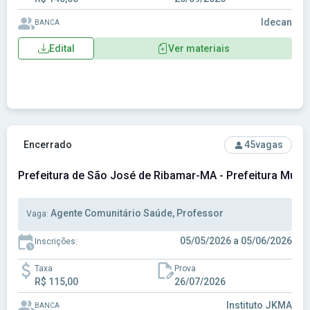
Idecan
BANCA
Edital
Ver materiais
Ver concurso: Prefeitura de São José de Ribamar-MA - Pre
Encerrado
45
vagas
Prefeitura de São José de Ribamar-MA - Prefeitura Muni
Agente Comunitário Saúde, Professor
Vaga:
05/05/2026 a 05/06/2026
Inscrições:
Taxa
Prova
R$ 115,00
26/07/2026
Instituto JKMA
BANCA