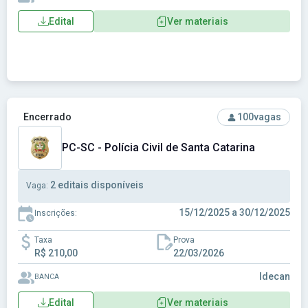
Edital
Ver materiais
Ver concurso: PC-SC - Polícia Civil de Santa Catarina
Encerrado
100
vagas
PC-SC - Polícia Civil de Santa Catarina
2 editais disponíveis
Vaga:
15/12/2025 a 30/12/2025
Inscrições:
Taxa
Prova
R$ 210,00
22/03/2026
Idecan
BANCA
Edital
Ver materiais