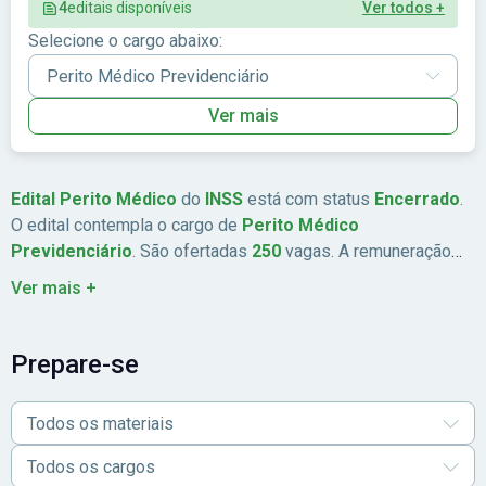
4
editais disponíveis
Ver todos +
Selecione o cargo abaixo:
Ver mais
Edital Perito Médico
do
INSS
está com status
Encerrado
.
O edital contempla o cargo de
Perito Médico
Previdenciário
. São ofertadas
250
vagas. A remuneração
chega a
Até R$ 14.166,99
. As inscrições estão previstas de
Ver mais +
23/12/2024
a
09/01/2025
. A data da prova é
16/02/2025
. A
banca organizadora é
Cebraspe
. A taxa de inscrição é
R$
120,00
.
Prepare-se
Todos os materiais
Todos os cargos