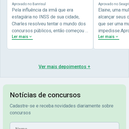
Aprovado no Banrisul
Aprovado no Seagri
Pela influência da irmã que era
Elaine, uma mu
estagiária no INSS de sua cidade,
alcançar seus 
Charles resolveu tentar o mundo dos
que ser uma mul
concursos públicos, então começou a
impedisse.Apr
Ler mais
Ler mais
estudar com contéudo gratuito que a
concursos públ
Nova oferece através do Youtube, e a
aprovada pela 
partir das aulas resolveu adquirir o
Nova Concursos
curso específico para ter uma
ter determinaç
preparação completa, e o resultado
objetivos para 
Ver mais depoimentos +
não poderia ser diferente quando
conta melhor na
abriu o concurso para o Banco da sua
sua vida e qua
cidade, o Banrisul. Se tornou
obstáculos para
assinante premium e em seguida
sonhada aprova
Notícias de concursos
veio o resultado, aprovado com
no concurso do 
Cadastre-se e receba novidades diariamente sobre
mérito no concurso do
Pimenta - Apro
concursos
Banrisul.Charles Kelvin Friske -
Lugar no conc
Aprovado no Banrisul
Nome