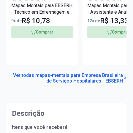
Mapas Mentais para EBSERH
Mapas Mentais para
- Técnico em Enfermagem e
- Assistente e Analist
Necropsia (PDF)
Administrativo e Téc
R$ 10,78
R$ 13,33
9x de
12x de
Segurança do Trabalh
Comprar
Comprar
Ver todas mapas-mentais para Empresa Brasileira
de Serviços Hospitalares - EBSERH
Descrição
Itens que você receberá: