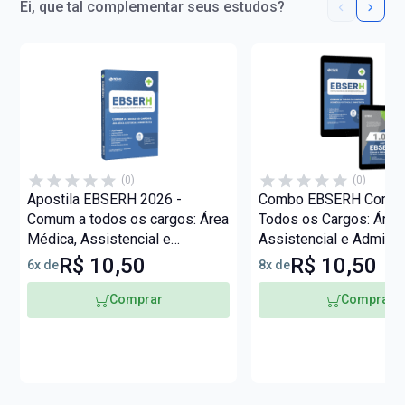
Ei, que tal complementar seus estudos?
(0)
(0)
Apostila EBSERH 2026 -
Combo EBSERH Comu
Comum a todos os cargos: Área
Todos os Cargos: Área
Médica, Assistencial e
Assistencial e Adminis
Administrativa
R$ 10,50
R$ 10,50
6x de
8x de
Comprar
Comprar