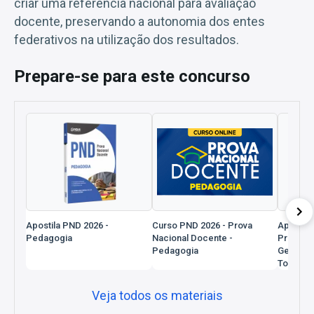
criar uma referência nacional para avaliação
docente, preservando a autonomia dos entes
federativos na utilização dos resultados.
Prepare-se para este concurso
Apostila PND 2026 -
Curso PND 2026 - Prova
Apostil
Pedagogia
Nacional Docente -
Profess
Pedagogia
Geral D
Todas as
Veja todos os materiais