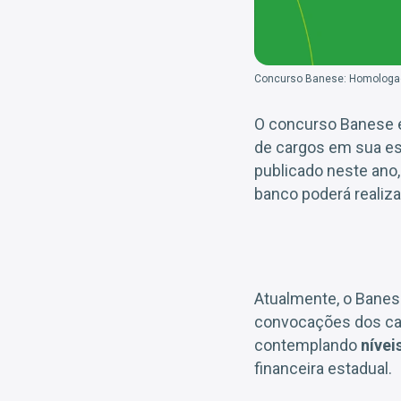
Concurso Banese: Homologado
O concurso Banese é
de cargos em sua es
publicado neste ano
banco poderá realiz
Atualmente, o Banese
convocações dos can
contemplando
nívei
financeira estadual.