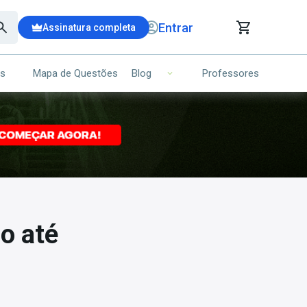
Entrar
Assinatura completa
is
Mapa de Questões
Professores
Blog
RRINHO DE COMPRAS
NS (00)
Ops!
Seu carrinho ainda está vazio.
Voltar para a loja
o até