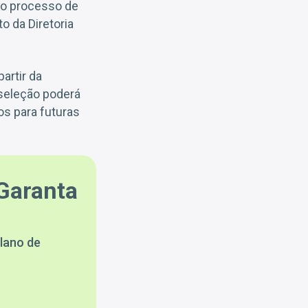
 do processo de
 da Diretoria
artir da
 seleção poderá
os para futuras
Garanta
lano de