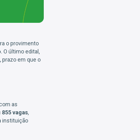
ra o provimento
o
. O último edital,
, prazo em que o
 com as
u
855 vagas
,
 instituição