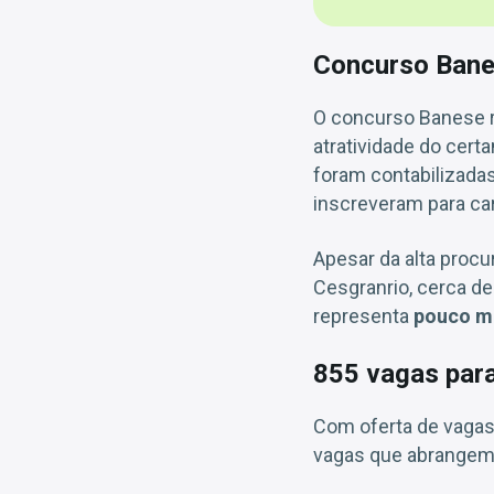
Concurso Bane
O concurso Banese r
atratividade do cer
foram contabilizada
inscreveram para car
Apesar da alta proc
Cesgranrio, cerca d
representa
pouco ma
855 vagas par
Com oferta de vagas
vagas que abrangem 