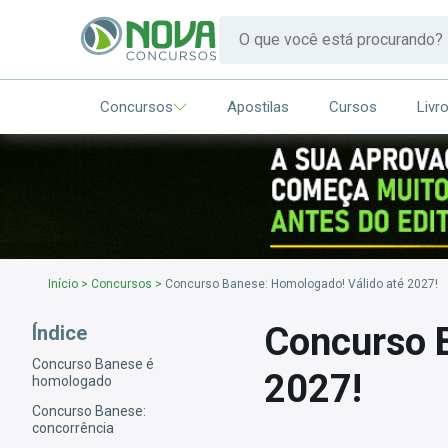
Concursos
Apostilas
Cursos
Livr
Início
>
Concursos
>
Concurso Banese: Homologado! Válido até 2027!
Concurso B
Índice
Concurso Banese é
2027!
homologado
Concurso Banese:
concorrência