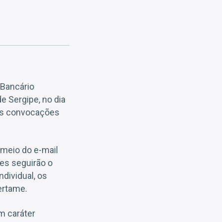
 Bancário
e Sergipe, no dia
 as convocações
meio do e-mail
es seguirão o
ndividual, os
ertame.
m caráter