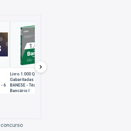
Livro 1.000 Questões
Combo BANESE -
Gabaritadas para o
Técnico Bancário I
 - 6
BANESE - Técnico
Bancário I
o concurso