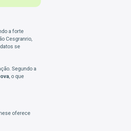
do a forte
ão Cesgranrio,
idatos se
nção. Segundo a
rova
, o que
anese oferece