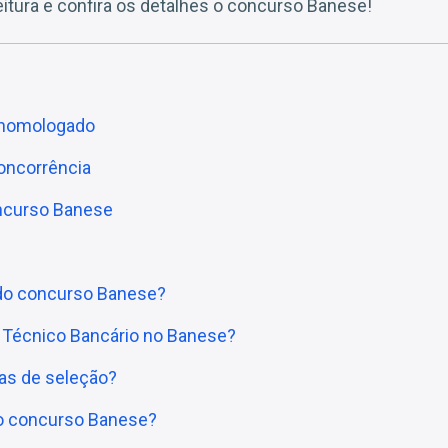
eitura e confira os detalhes o concurso Banese!
 homologado
oncorrência
oncurso Banese
 do concurso Banese?
 Técnico Bancário no Banese?
as de seleção?
do concurso Banese?