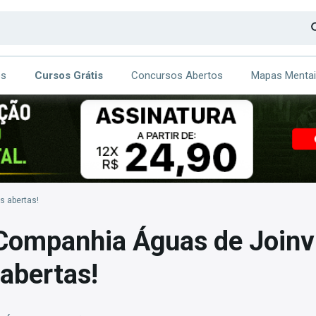
os
Cursos Grátis
Concursos Abertos
Mapas Menta
CA
ITE
s abertas!
ompanhia Águas de Joinvi
 abertas!