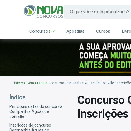
Concursos
Apostilas
Cursos
Livr
Início
>
Concursos
>
Concurso Companhia Águas de Joinville: Inscriçõe
Concurso C
Índice
Principais datas do concurso
Inscrições
Companhia Águas de
Joinville
Inscrições do concurso
Companhia Águas de