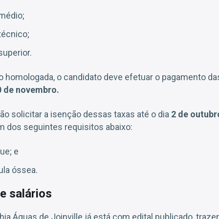
 médio;
técnico;
superior.
ção homologada, o candidato deve efetuar o pagamento da
0 de novembro.
o solicitar a isenção dessas taxas até o dia
2 de outubr
dos seguintes requisitos abaixo:
ue; e
la óssea.
e salários
a Águas de Joinville já está com edital publicado, traz