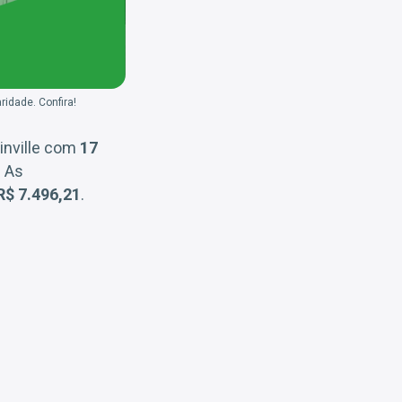
idade. Confira!
inville com
17
. As
R$ 7.496,21
.