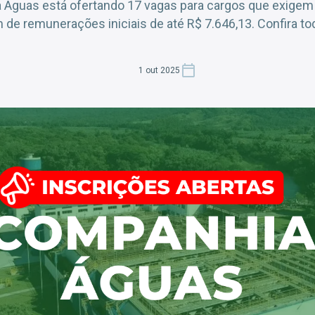
Águas está ofertando 17 vagas para cargos que exigem 
m de remunerações iniciais de até R$ 7.646,13. Confira t
1 out 2025