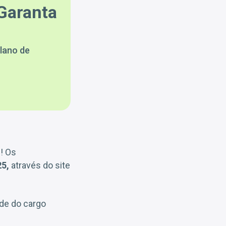
Garanta
lano de
! Os
25,
através do site
ade do cargo