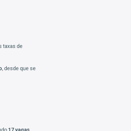
s taxas de
o
, desde que se
endo
17 vagas