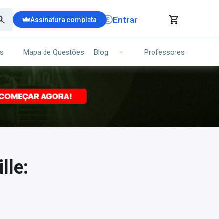
Entrar
Assinatura completa
is
Mapa de Questões
Professores
Blog
RRINHO DE COMPRAS
NS (00)
Ops!
Seu carrinho ainda está vazio.
Voltar para a loja
lle: