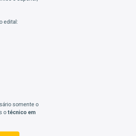
 edital:
ssário somente o
os o
técnico em