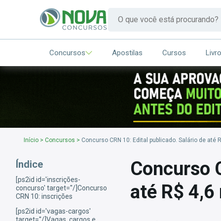
Concursos
Apostilas
Cursos
Livr
Início
>
Concursos
>
Concurso CRN 10: Edital publicado. Salário de até R
Concurso C
Índice
[ps2id id='inscrições-
até R$ 4,6 
concurso' target=''/]Concurso
CRN 10: inscrições
[ps2id id='vagas-cargos'
target=''/]Vagas, cargos e