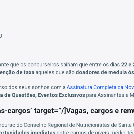
0
0
ante que os concurseiros saibam que entre os dias
22 e 
senção de taxa
aqueles que são
doadores de medula ós
urso dos seus sonhos com a
Assinatura Completa da Nov
a de Questões, Eventos Exclusivos
para Assinantes e M
as-cargos’ target=”/]Vagas, cargos e re
curso do Conselho Regional de Nutricionistas de Santa 
ortunidades imediatas
entre cargos de níveis médio, téc