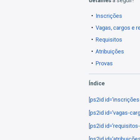
detalhes
a seguir!
Inscrições
Vagas, cargos e 
Requisitos
Atribuições
Provas
Índice
[ps2id id=’inscriçõe
[ps2id id=’vagas-car
[ps2id id=’requisitos
[ps2id id=’atribuiçõ