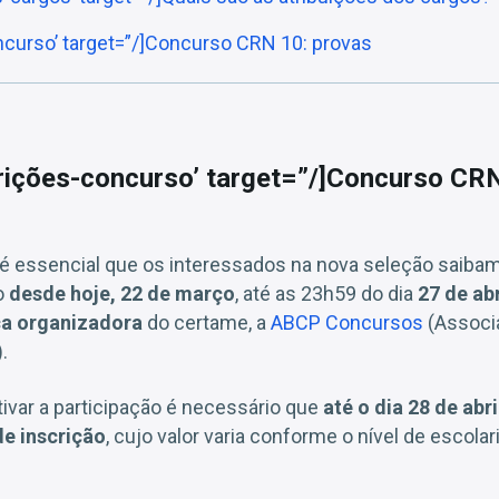
ncurso’ target=”/]Concurso CRN 10: provas
crições-concurso’ target=”/]Concurso CR
 é essencial que os interessados na nova seleção saiba
o
desde hoje, 22 de março
, até as 23h59 do dia
27 de ab
a organizadora
do certame, a
ABCP Concursos
(Associa
.
tivar a participação é necessário que
até o dia 28 de abri
de inscrição
, cujo valor varia conforme o nível de escola