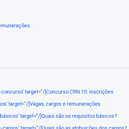
remunerações
s-concurso’ target=”/]Concurso CRN 10: inscrições
gos’ target=”/]Vagas, cargos e remunerações
-básicos’ target=”/]Quais são os requisitos básicos?
es-cargos’ target=”/]Quais são as atribuições dos cargos?