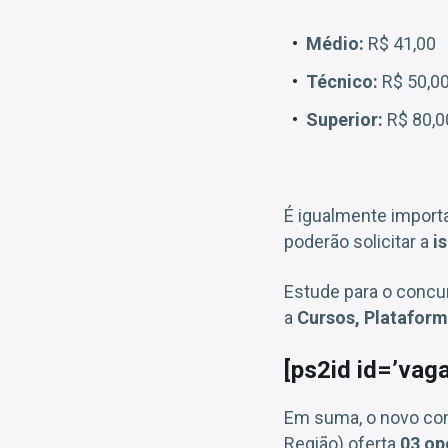
Médio:
R$ 41,00
Técnico:
R$ 50,0
Superior:
R$ 80,0
É igualmente import
poderão solicitar a
i
Estude para o conc
a
Cursos, Plataform
[ps2id id=’vag
Em suma, o novo con
Região) oferta
03 op