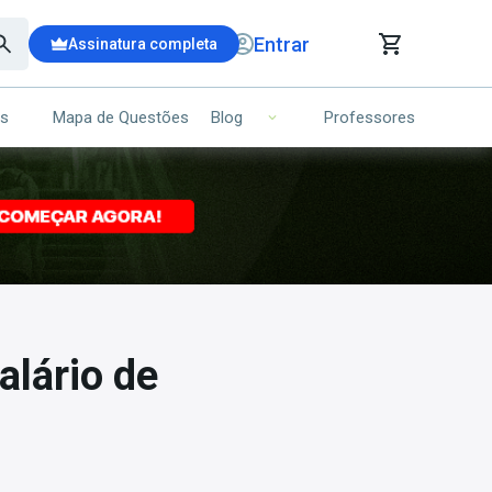
Entrar
Assinatura completa
is
Mapa de Questões
Professores
Blog
RRINHO DE COMPRAS
NS (00)
Ops!
Seu carrinho ainda está vazio.
Voltar para a loja
alário de