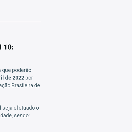
N 10:
m que poderão
ril de 2022
por
ção Brasileira de
l
seja efetuado o
ridade, sendo: