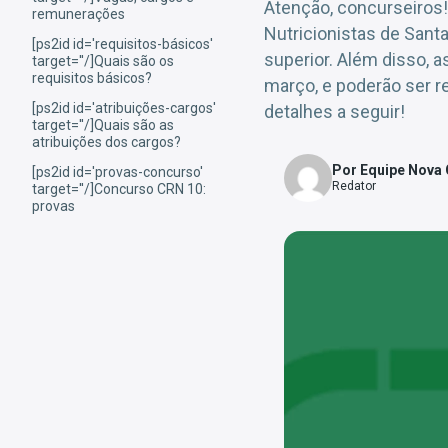
Atenção, concurseiros!
remunerações
Nutricionistas de Santa
[ps2id id='requisitos-básicos'
superior. Além disso, a
target=''/]Quais são os
requisitos básicos?
março, e poderão ser re
[ps2id id='atribuições-cargos'
detalhes a seguir!
target=''/]Quais são as
atribuições dos cargos?
Por Equipe Nova
[ps2id id='provas-concurso'
Redator
target=''/]Concurso CRN 10:
provas