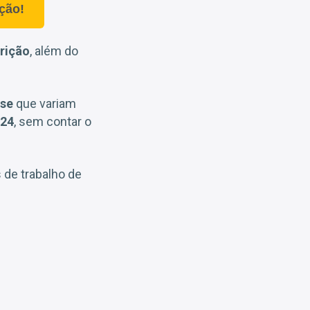
ção!
trição
, além do
se
que variam
,24
, sem contar o
 de trabalho de