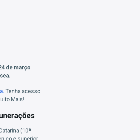
24 de março
sea.
a.
Tenha acesso
uito Mais!
munerações
Catarina (10ª
nico e superior,