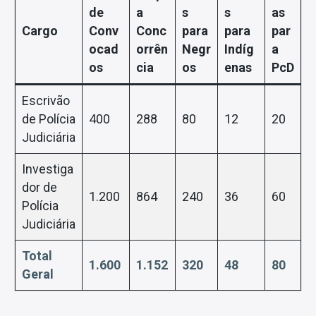
de
a
s
s
as
Cargo
Conv
Conc
para
para
par
ocad
orrên
Negr
Indíg
a
os
cia
os
enas
PcD
Escrivão
de Polícia
400
288
80
12
20
Judiciária
Investiga
dor de
1.200
864
240
36
60
Polícia
Judiciária
Total
1.600
1.152
320
48
80
Geral