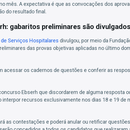
mo mês. A expectativa é que as convocações dos aprova
o do resultado final.
h: gabaritos preliminares são divulgado
 de Serviços Hospitalares
divulgou, por meio da Fundaçã
preliminares das provas objetivas aplicadas no último do
 acessar os cadernos de questões e conferir as respost
 concurso Ebserh que discordarem de alguma resposta o
interpor recursos exclusivamente nos dias 18 e 19 de m
ará as contestações e poderá anular ou retificar questõe
serão concedidos a todos os candidatos que realizaram 