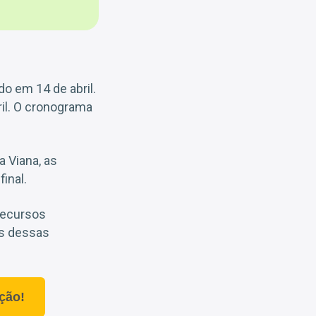
do em 14 de abril.
ril. O cronograma
 Viana, as
inal.
recursos
as dessas
ção!