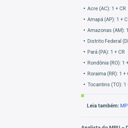
Acre (AC): 1 + CR
Amapá (AP): 1 + 
Amazonas (AM): 1
Distrito Federal (D
Pará (PA): 1 + CR
Rondônia (RO): 1 
Roraima (RR): 1 +
Tocantins (TO): 1
Leia também:
MPU
Analista do MPU – D