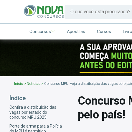
Concursos
Apostilas
Cursos
Livr
Início
>
Notícias
>
Concurso MPU: veja a distribuição das vagas pelo paí
Concurso M
Índice
Confira a distribuição das
pelo país!
vagas por estado do
concurso MPU 2025
Porte de arma para a Polícia
do MPU é permitido