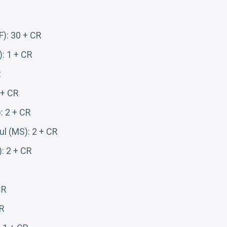
R
F): 30 + CR
): 1 + CR
R
 + CR
: 2 + CR
l (MS): 2 + CR
: 2 + CR
CR
CR