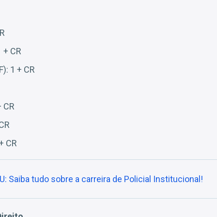
CR
 + CR
F): 1 + CR
+ CR
 CR
 + CR
: Saiba tudo sobre a carreira de Policial Institucional!
ireito