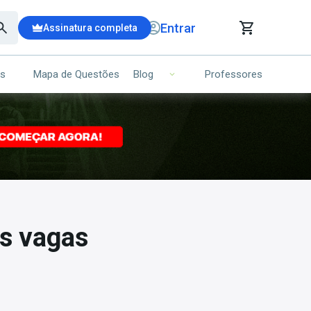
Entrar
Assinatura completa
is
Mapa de Questões
Professores
Blog
RRINHO DE COMPRAS
NS (00)
Ops!
Seu carrinho ainda está vazio.
Voltar para a loja
as vagas