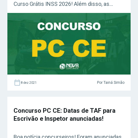
Curso Grátis INSS 2026! Além disso, as
provas objetivas foram aplicadas no dia 7 de
novembro, em Fortaleza e na Região
Metropolitana da Capital. Aumento de vagas
no concurso PM CE Como dito […]
Por Tainá Simão
8 dez 2021
Concurso PC CE: Datas de TAF para
Escrivão e Inspetor anunciadas!
Boa notícia concurseiros! Foram anunciadas