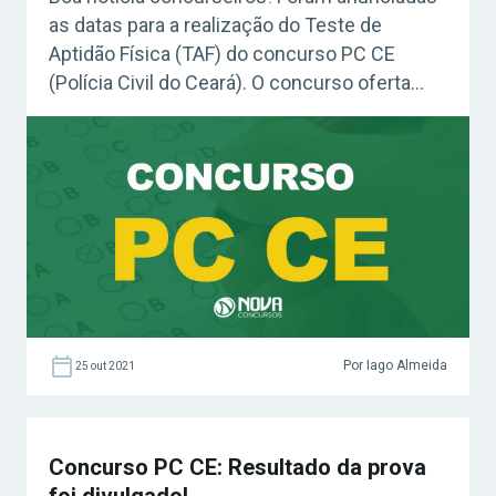
as datas para a realização do Teste de
Aptidão Física (TAF) do concurso PC CE
(Polícia Civil do Ceará). O concurso oferta
1.000 vagas, entre imediatas e CR. Acesse
agora o Curso Grátis INSS 2026! Confira: Guia
como montar um mapa mental (Grátis)
Concurso PC CE: quando será o TAF? […]
Por Iago Almeida
25 out 2021
Concurso PC CE: Resultado da prova
foi divulgado!