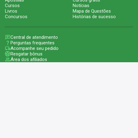
Apostilas
Cursos grátis
Cursos
Notícias
Livros
Mapa de Questões
Concursos
Histórias de sucesso
Central de atendimento
Perguntas frequentes
Acompanhe seu pedido
Resgatar bônus
Área dos afiliados
Ambiente
100% seguro
© 2026 - Nova Concursos. CNPJ 31.072.703/0001-59
Rua Américo Totti, 110, Bairro Jardim Aeroporto III, Alfenas - MG,