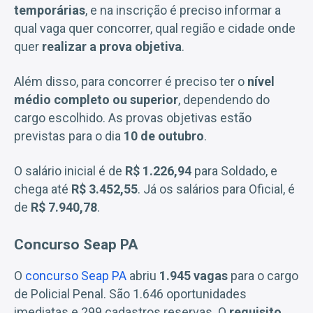
temporárias
, e na inscrição é preciso informar a
qual vaga quer concorrer, qual região e cidade onde
quer
realizar a prova objetiva
.
Além disso, para concorrer é preciso ter o
nível
médio completo ou superior
, dependendo do
cargo escolhido. As provas objetivas estão
previstas para o dia
10 de outubro
.
O salário inicial é de
R$ 1.226,94
para Soldado, e
chega até
R$ 3.452,55
. Já os salários para Oficial, é
de
R$ 7.940,78
.
Concurso Seap PA
O
concurso Seap PA
abriu
1.945 vagas
para o cargo
de Policial Penal. São 1.646 oportunidades
imediatas e 299 cadastros reservas. O
requisito