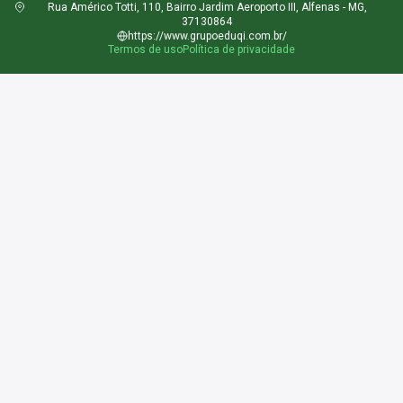
Rua Américo Totti, 110, Bairro Jardim Aeroporto III, Alfenas - MG,
37130864
https://www.grupoeduqi.com.br/
Termos de uso
Política de privacidade