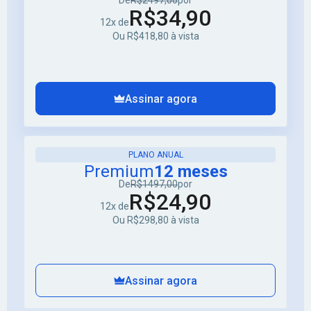
De
R$2497,00
por
R$34,90
os filtros acima para localizar o Mapa de Questões do seu
12x de
concurso e comece a praticar hoje mesmo — quanto mais
Ou R$418,80 à vista
cedo você começar, maior será a sua vantagem na prova.
Como usar os filtros para encontrar seu Mapa de
Questões?
Assinar agora
PLANO ANUAL
Premium
12 meses
De
R$1497,00
por
R$24,90
12x de
Ou R$298,80 à vista
Assinar agora