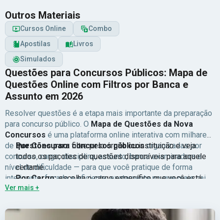
Outros Materiais
Cursos Online
Combo
Apostilas
Livros
Simulados
Questões para Concursos Públicos: Mapa de
Questões Online com Filtros por Banca e
Assunto em 2026
Resolver questões é a etapa mais importante da preparação
para concurso público. O
Mapa de Questões da Nova
Concursos
é uma plataforma online interativa com milhares
de
questões para concursos públicos
Por Concurso:
filtre pelo órgão ou instituição e veja
organizadas por
concurso, cargo, disciplina, assunto, banca examinadora e
todos os pacotes de questões disponíveis para aquele
nível de dificuldade — para que você pratique de forma
certame.
inteligente, focada e eficiente, exatamente no que mais cai
Por Cargo:
escolha o cargo específico que você está
Ver mais +
na sua prova.
disputando e pratique com questões alinhadas ao seu
Com mais de 833 pacotes disponíveis, você
encontra mapas de questões para os principais concursos
perfil de prova.
do Brasil:
Por Carreira:
INSS, TJ-SP, PRF, Banco do Brasil, Petrobras,
encontre pacotes de questões para