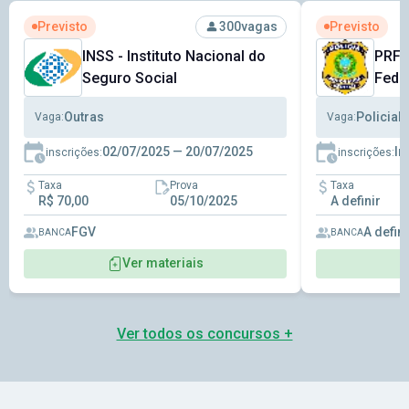
Ver concurso: INSS - Instituto Nacional do Seguro Social
Ver concurso: 
Previsto
Previsto
300
vagas
INSS - Instituto Nacional do
PRF -
Seguro Social
Fede
Outras
Policial
Vaga:
Vaga:
02/07/2025 — 20/07/2025
In
inscrições:
inscrições:
Taxa
Prova
Taxa
R$ 70,00
05/10/2025
A definir
FGV
A defini
BANCA
BANCA
Ver materiais
Ver todos os concursos +