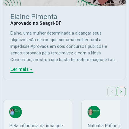
Elaine Pimenta
Aprovado no Seagri-DF
Elaine, uma mulher determinada a alcançar seus
objetivos não deixou que ser uma mulher rural a
impedisse.Aprovada em dois concursos públicos e
sendo aprovada pela terceira vez e com a Nova
Concursos, mostrou que basta ter determinação e foco
nos seus objetivos para alcançá-los.Ela nos conta
Ler mais
melhor na entrevista, sobre a sua vida e quais foram
seus maiores obstáculos para alcançar a tão sonhada
aprovação em primeiro lugar no concurso do Seagri -
DF.Elaine Pimenta - Aprovada em Primeiro Lugar no
concurso do SEAGRI-DF
Pela influência da irmã que
Nathalia Rufino com