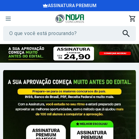
ASSINATURA PREMIUM
Tudo o que você precisa para ser apro
Mais de 100 mil aprovados já seguiram esse caminho —
agora
Seja Premium