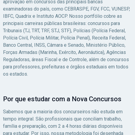
professore Franco, 
aprovação em concursos das principais bancas
especial, me garant
examinadoras do país, como CEBRASPE, FGV, FCC, VUNESP,
quase&nbsp;100% d
IBFC, Quadrix e Instituto AOCP. Nosso portfólio cobre as
acerto na matéria! A
principais carreiras públicas brasileiras: concursos para
abordagem e didátic
Tribunais (TJ, TRT, TRF, STJ, STF), Polícias (Polícia Federal,
são incríveis!&nbsp
Polícia Civil, Polícia Militar, Polícia Penal), Receita Federal,
aulas de redação da
Banco Central, INSS, Câmara e Senado, Ministério Público,
Ariane, também for
Forças Armadas (Marinha, Exército, Aeronáutica), Agências
essenciais, pois co
Reguladoras, áreas Fiscal e de Controle, além de concursos
orientações dela (
para professores, prefeituras e órgãos estaduais em todos
às aulas de portugu
os estados.
também muito boas
garantiram a nota de
na redação que valia
Por que estudar com a Nova Concursos
100.Minha pontuação
foi de 172,66 ponto
Sabemos que a maioria dos concurseiros não estuda em
lista de ampla conco
tempo integral. São profissionais que conciliam trabalho,
estando em 16°
família e preparação, com 2 a 4 horas diárias disponíveis
lugar.&nbsp;Se não 
para estudar. Por isso, nossa metodologia foi desenhada