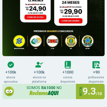
+100k
+100k
+1000
+90
alunos
alunos na
cursos
professores
aprovados
plataforma
disponíveis
disponíveis
SOMOS
RA1000
NO
9.3
NOTA
/10