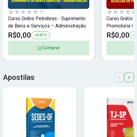
(0)
Curso Grátis Petrobras - Suprimento
Curso Grátis 
de Bens e Serviços – Administração
Promotoria I -
R$0,00
R$0,00
GRÁTIS
G
Comprar
Apostilas