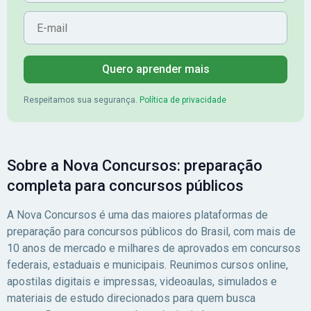
E-mail
Banrisul.Charles Kelvin
seguida comecei a e
Friske - Aprovado no
para concursos Muni
Banrisul
prefeitura de Santo 
em seguida pra de
Quero aprender mais
Campinas) e mais u
eu iniciei os estudo
Respeitamos sua segurança.
Política de privacidade
as vídeo aulas da
Nova.&nbsp;Organiz
minha rotina de estu
Sobre a Nova Concursos: preparação
própria plataforma, 
facilitava muito sabe
completa para concursos públicos
matérias eu tinha pr
estudar durante a
A Nova Concursos é uma das maiores plataformas de
semana.&nbsp;As ma
preparação para concursos públicos do Brasil, com mais de
de Direito, legislaçã
10 anos de mercado e milhares de aprovados em concursos
Campinas e Orçame
federais, estaduais e municipais. Reunimos cursos online,
foram excelentes!! 
apostilas digitais e impressas, videoaulas, simulados e
ministradas pelo
materiais de estudo direcionados para quem busca