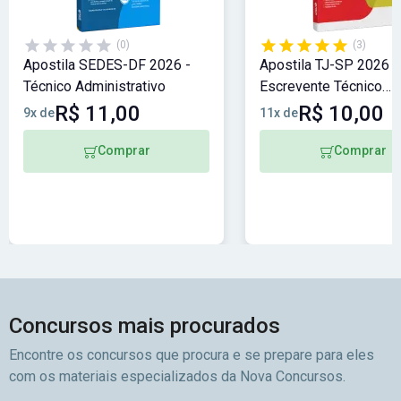
(0)
(3)
Apostila SEDES-DF 2026 -
Apostila TJ-SP 2026 -
Técnico Administrativo
Escrevente Técnico
Judiciário
R$ 11,00
R$ 10,00
9x de
11x de
Comprar
Comprar
Concursos mais procurados
Encontre os concursos que procura e se prepare para eles
com os materiais especializados da Nova Concursos.