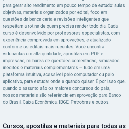
engano foram mais 
para gerar alto rendimento em pouco tempo de estudo: aulas
mil candidatos, pa
objetivas, materiais organizados por edital, foco em
para uma lista de 2
questões da banca certa e revisões inteligentes que
tiveram a redação co
respeitam a rotina de quem precisa render todo dia. Cada
e formou-se a lista
curso é desenvolvido por professores especialistas, com
candidatos habilitad
experiência comprovada em aprovações, e atualizado
(todos com muita
conforme os editais mais recentes. Você encontra
esperança de serem
videoaulas em alta qualidade, apostilas em PDF e
chamados levando 
impressas, milhares de questões comentadas, simulados
consideração o últim
inéditos e materiais complementares — tudo em uma
que chamou todo m
plataforma intuitiva, acessível pelo computador ou pelo
4 anos).&nbsp;Essa
aplicativo, para estudar onde e quando quiser. É por isso que,
está entre as vagas
quando o assunto são os maiores concursos do país,
previstas no edital, 
nossos materiais são referência em aprovação para Banco
considero que será 
do Brasil, Caixa Econômica, IBGE, Petrobras e outros.
primeira de muitas o
aprovações que virei
comunicar a vocês!"
Cursos, apostilas e materiais para todas as
Rufino - Aprovada na