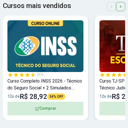
Cursos mais vendidos
(93)
Curso Completo INSS 2026 - Técnico
Curso TJ-SP 2
do Seguro Social + 2 Simulados
Técnico Judic
Bônus!
Bônus
R$ 28,92
R$ 2
12x de
12x de
34% OFF
Comprar