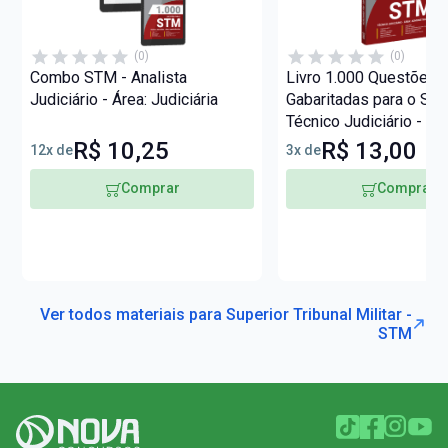
(0)
(0)
Combo STM - Analista
Livro 1.000 Questões
Judiciário - Área: Judiciária
Gabaritadas para o ST
Técnico Judiciário - Áre
Administrativa
R$ 10,25
R$ 13,00
12x de
3x de
Comprar
Comprar
Ver todos materiais para Superior Tribunal Militar -
STM