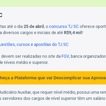
C
tas até o dia
25 de abril
, o
concurso TJ SC
oferece oport
a diversos cargos e iniciais de até
R$9,4 mil
!
estões, cursos e apostilas do TJ SC
 devem ser realizadas no site da
FGV
, banca organizadora
e níveis médio e superior.
heça a Plataforma que vai Descomplicar sua Aprova
udiciário Auxiliar, que requer nível médio, possui uma re
os servidores dos cargos de nível superior têm um salário 