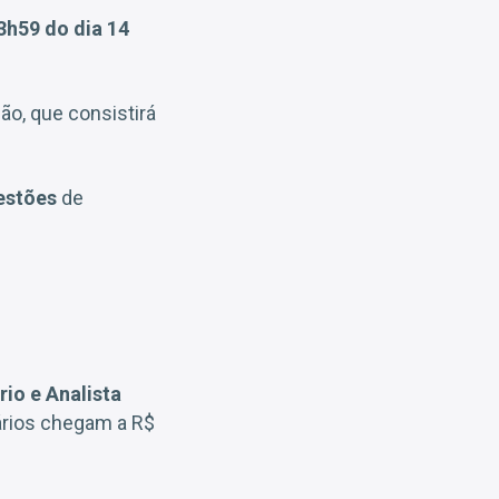
3h59 do dia 14
ão, que consistirá
estões
de
io e Analista
lários chegam a R$