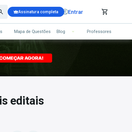
Entrar
Assinatura completa
is
Mapa de Questões
Professores
Blog
RRINHO DE COMPRAS
NS (00)
Ops!
Seu carrinho ainda está vazio.
Voltar para a loja
s editais