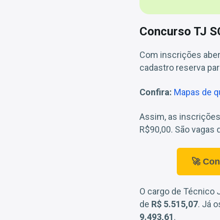
Concurso TJ S
Com inscrições aber
cadastro reserva par
Confira:
Mapas de qu
Assim, as inscrições
R$90,00. São vagas d
🚀 Con
O cargo de Técnico J
de
R$ 5.515,07
. Já 
9.493,61
.