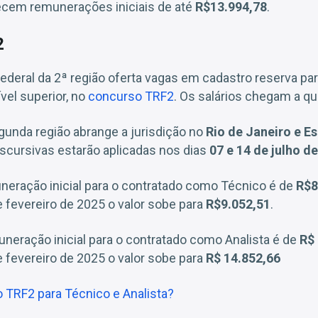
ecem remunerações iniciais de até
R$13.994,78
.
2
Federal da 2ª região oferta vagas em cadastro reserva pa
ível superior, no
concurso TRF2
. Os salários chegam a q
unda região abrange a jurisdição no
Rio de Janeiro e Es
iscursivas estarão aplicadas nos dias
07 e 14 de julho d
neração inicial para o contratado como Técnico é de
R$8
de fevereiro de 2025 o valor sobe para
R$9.052,51
.
muneração inicial para o contratado como Analista é de
R$
de fevereiro de 2025 o valor sobe para
R$ 14.852,66
o TRF2 para Técnico e Analista?