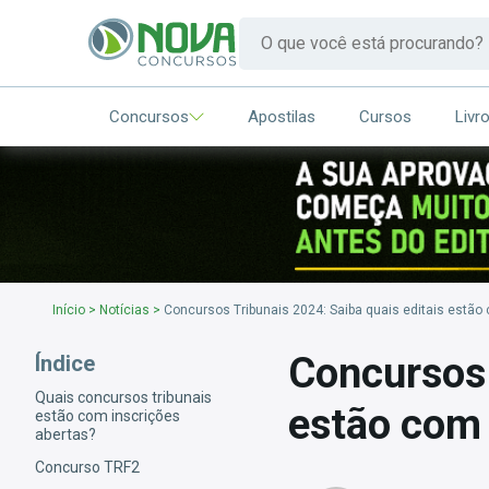
Concursos
Apostilas
Cursos
Livr
Início
>
Notícias
>
Concursos Tribunais 2024: Saiba quais editais estão
Concursos 
Índice
Quais concursos tribunais
estão com 
estão com inscrições
abertas?
Concurso TRF2