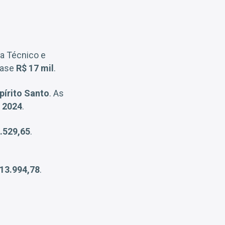
ra Técnico e
uase
R$ 17 mil
.
pírito Santo
. As
e 2024
.
.529,65
.
 13.994,78
.