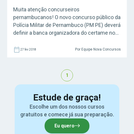
Muita atenção concurseiros
pernambucanos! O novo concurso público da
Polícia Militar de Pernambuco (PM PE) deverá
definir a banca organizadora do certame nos
próximos dias! O processo de escolha da
empresa responsável pela seleção já está
Por Equipe Nova Concursos
27 fev 2018
nos trâmites finais e, com isso, o edital
segue previsto para sair em março. A
informação foi passada pelo […]
1
Estude de graça!
Escolhe um dos nossos cursos
gratuitos e comece já sua preparação.
Eu quero