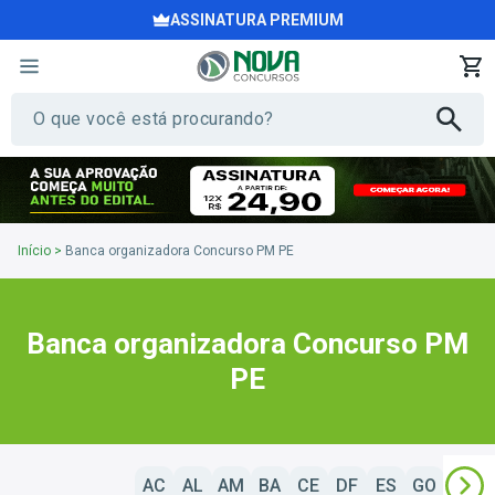
ASSINATURA PREMIUM
Início
>
Banca organizadora Concurso PM PE
Banca organizadora Concurso PM
PE
AC
AL
AM
BA
CE
DF
ES
GO
MA