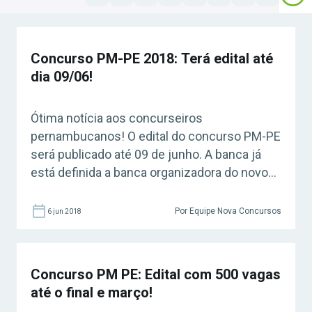
Concurso PM-PE 2018: Terá edital até
dia 09/06!
Ótima notícia aos concurseiros
pernambucanos! O edital do concurso PM-PE
será publicado até 09 de junho. A banca já
está definida a banca organizadora do novo
concurso público da Polícia Militar de
Pernambuco (PM-PE)! A informação sobre a
Por Equipe Nova Concursos
6 jun 2018
banca foi publicada nesta sexta-feira, 16 de
março de 2018, no Diário Oficial do Estado. De
acordo com o […]
Concurso PM PE: Edital com 500 vagas
até o final e março!