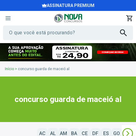
ASSINATURA PREMIUM
Início
>
concurso guarda de maceió al
concurso guarda de maceió al
AC
AL
AM
BA
CE
DF
ES
GO
MA