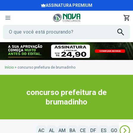
ASSINATURA PREMIUM
Início
>
concurso prefeitura de brumadinho
concurso prefeitura de
brumadinho
AC
AL
AM
BA
CE
DF
ES
GO
MA