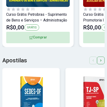
(0)
Curso Grátis Petrobras - Suprimento
Curso Grátis 
de Bens e Serviços – Administração
Promotoria I -
R$0,00
R$0,00
GRÁTIS
G
Comprar
Apostilas