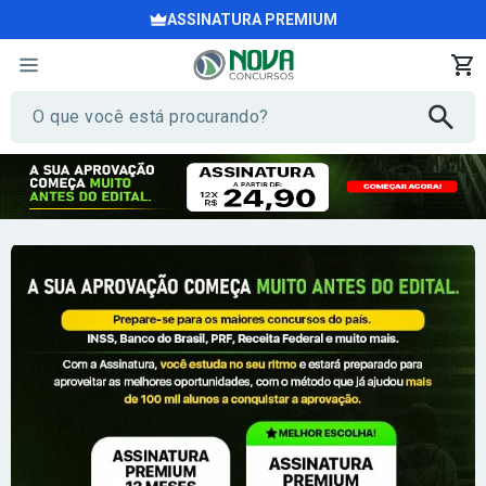
ASSINATURA PREMIUM
Tudo o que você precisa para ser apro
Mais de 100 mil aprovados já seguiram esse caminho —
agora
Seja Premium