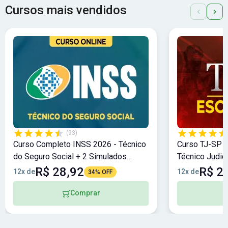
Cursos mais vendidos
(93)
Curso Completo INSS 2026 - Técnico
Curso TJ-SP 2
do Seguro Social + 2 Simulados
Técnico Judic
Bônus!
Bônus
R$ 28,92
R$ 2
12x de
12x de
34% OFF
Comprar