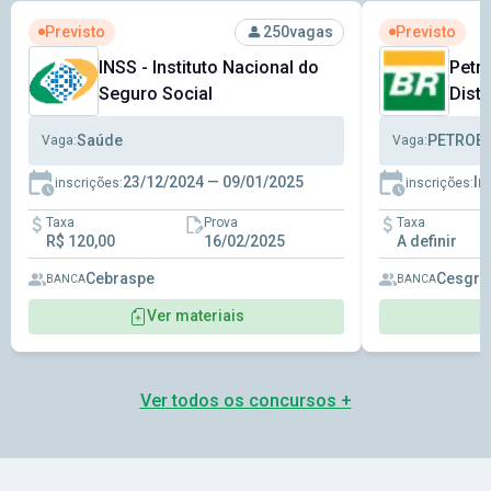
Ver concurso: INSS - Instituto Nacional do Seguro Social
Ver concurso: 
Previsto
Previsto
250
vagas
INSS - Instituto Nacional do
Petr
Seguro Social
Distr
Saúde
Vaga:
Vaga:
23/12/2024 — 09/01/2025
In
inscrições:
inscrições:
Taxa
Prova
Taxa
R$ 120,00
16/02/2025
A definir
Cebraspe
Cesgra
BANCA
BANCA
Ver materiais
Ver todos os concursos +