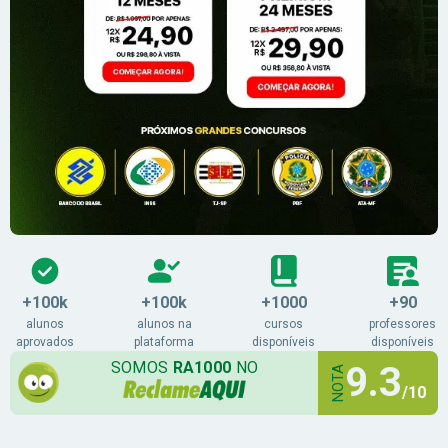
+100k
+100k
+1000
+90
alunos
alunos na
cursos
professores
aprovados
plataforma
disponíveis
disponíveis
SOMOS
RA1000
NO
9.3
NOTA
/10