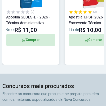
(0)
(3)
Apostila SEDES-DF 2026 -
Apostila TJ-SP 2026 -
Técnico Administrativo
Escrevente Técnico
Judiciário
R$ 11,00
R$ 10,00
9x de
11x de
Comprar
Comprar
Concursos mais procurados
Encontre os concursos que procura e se prepare para eles
com os materiais especializados da Nova Concursos.