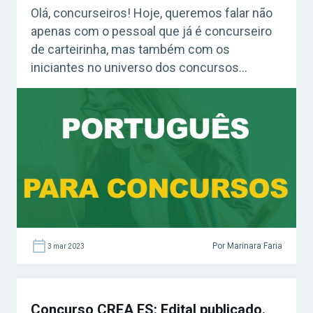
Olá, concurseiros! Hoje, queremos falar não
apenas com o pessoal que já é concurseiro
de carteirinha, mas também com os
iniciantes no universo dos concursos
públicos. Pense na seguinte situação: um
belo dia, você se depara com uma seleção
que está ofertando vagas para o cargo dos
seus sonhos. É em uma instituição bacana,
com […]
Por Marinara Faria
3 mar 2023
Concurso CREA ES: Edital publicado.