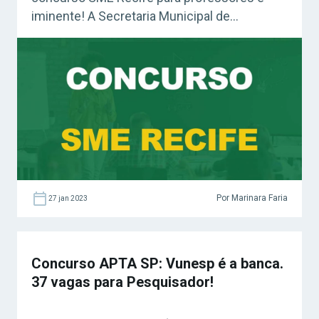
iminente! A Secretaria Municipal de
Educação da capital pernambucana ofertará
milhares de vagas para a carreira. Confira:
Apostila Carreiras Educacionais 2022 –
Professor Se você quer saber todos os
detalhes acerca desta oportunidade
imperdível, é só […]
Por Marinara Faria
27 jan 2023
Concurso APTA SP: Vunesp é a banca.
37 vagas para Pesquisador!