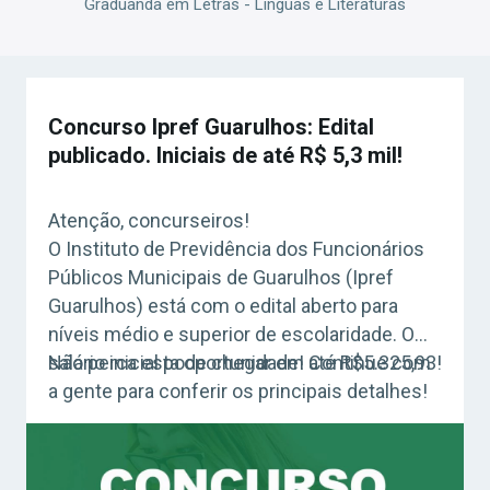
Graduanda em Letras - Línguas e Literaturas
Concurso Ipref Guarulhos: Edital
publicado. Iniciais de até R$ 5,3 mil!
Atenção, concurseiros!
O Instituto de Previdência dos Funcionários
Públicos Municipais de Guarulhos (Ipref
Guarulhos) está com o edital aberto para
níveis médio e superior de escolaridade. O
salário inicial pode chegar em até R$5.325,93!
Não perca esta oportunidade! Continue com
a gente para conferir os principais detalhes!