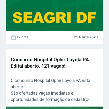
Estude para o concurso dos seus sonhos
com o Método que já ajudou […]
Por Marinara Faria
1 fev 2023
Concurso Hospital Ophir Loyola PA:
Edital aberto. 121 vagas!
O concurso Hospital Ophir Loyola PA está
aberto!
São ofertadas vagas imediatas e
oportunidades de formação de cadastro-
reserva para cargos de níveis médio/técnico